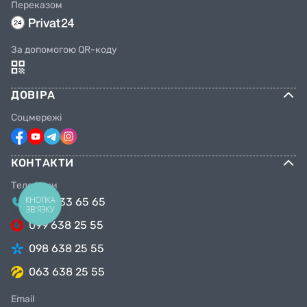
Переказом
За допомогою QR-коду
ДОВІРА
Соцмережі
КОНТАКТИ
Телефони
КНОПКА
044 333 65 65
ЗВ'ЯЗКУ
099 638 25 55
098 638 25 55
063 638 25 55
Email