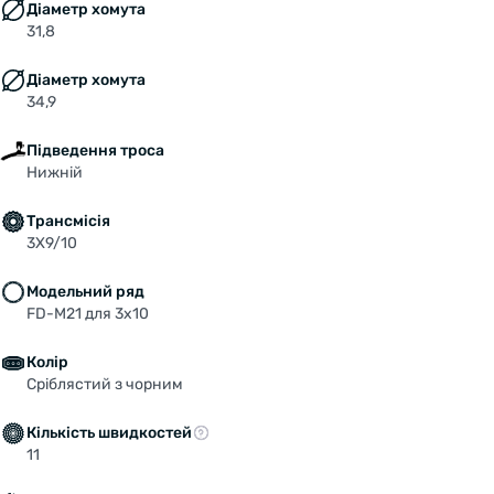
Діаметр хомута
31,8
Діаметр хомута
34,9
Підведення троса
Нижній
Трансмісія
3X9/10
Модельний ряд
FD-M21 для 3х10
Колір
Срiблястий з чорним
Кількість швидкостей
11