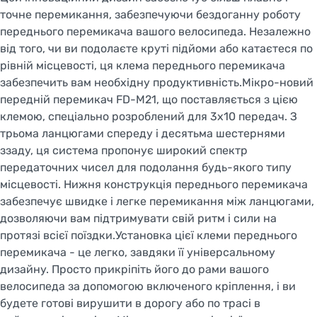
точне перемикання, забезпечуючи бездоганну роботу
переднього перемикача вашого велосипеда. Незалежно
від того, чи ви подолаєте круті підйоми або катаєтеся по
рівній місцевості, ця клема переднього перемикача
забезпечить вам необхідну продуктивність.Мікро-новий
передній перемикач FD-M21, що поставляється з цією
клемою, спеціально розроблений для 3x10 передач. З
трьома ланцюгами спереду і десятьма шестернями
ззаду, ця система пропонує широкий спектр
передаточних чисел для подолання будь-якого типу
місцевості. Нижня конструкція переднього перемикача
забезпечує швидке і легке перемикання між ланцюгами,
дозволяючи вам підтримувати свій ритм і сили на
протязі всієї поїздки.Установка цієї клеми переднього
перемикача - це легко, завдяки її універсальному
дизайну. Просто прикріпіть його до рами вашого
велосипеда за допомогою включеного кріплення, і ви
будете готові вирушити в дорогу або по трасі в