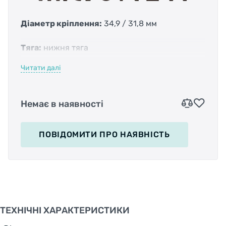
Діаметр кріплення:
34,9 / 31,8 мм
Тяга:
нижня тяга
Читати далі
Розташування хомута:
універсальне
Наявність адаптера:
з адаптером
Немає в наявності
Сумісність:
3 * 10
ПОВІДОМИТИ
ПРО НАЯВНІСТЬ
ТЕХНІЧНІ ХАРАКТЕРИСТИКИ