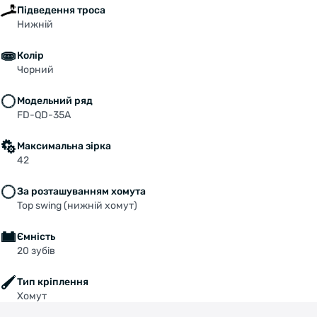
Підведення троса
Нижній
Колір
Чорний
Модельний ряд
FD-QD-35A
Максимальна зірка
42
За розташуванням хомута
Top swing (нижній хомут)
Ємність
20 зубів
Тип кріплення
Хомут