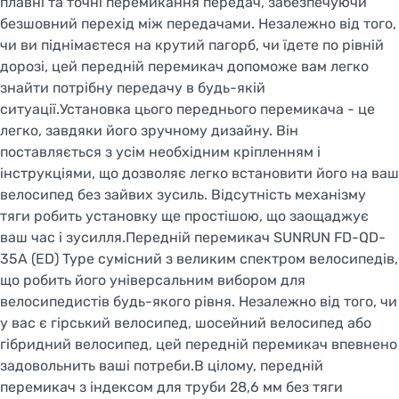
плавні та точні перемикання передач, забезпечуючи
безшовний перехід між передачами. Незалежно від того,
чи ви піднімаєтеся на крутий пагорб, чи їдете по рівній
дорозі, цей передній перемикач допоможе вам легко
знайти потрібну передачу в будь-якій
ситуації.Установка цього переднього перемикача - це
легко, завдяки його зручному дизайну. Він
поставляється з усім необхідним кріпленням і
інструкціями, що дозволяє легко встановити його на ваш
велосипед без зайвих зусиль. Відсутність механізму
тяги робить установку ще простішою, що заощаджує
ваш час і зусилля.Передній перемикач SUNRUN FD-QD-
35A (ED) Type сумісний з великим спектром велосипедів,
що робить його універсальним вибором для
велосипедистів будь-якого рівня. Незалежно від того, чи
у вас є гірський велосипед, шосейний велосипед або
гібридний велосипед, цей передній перемикач впевнено
задовольнить ваші потреби.В цілому, передній
перемикач з індексом для труби 28,6 мм без тяги