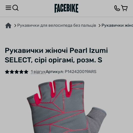
ПРО ТОВАР
ХАРАКТЕРИСТИКИ
ОПИС
ВІДГУКИ ТА ЗАПИТАННЯ
Рукавички для велосипеда без пальців
Рукавички жіночі
Рукавички жіночі Pearl Izumi
SELECT, сірі орігамі, розм. S
1 відгук
Артикул:
P142420019ARS