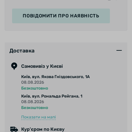
Пол: жіночі;
Варіант виконання: короткі пальці;
Матеріал долоні: 60% нейлон, 40% поліуретан;
ПОВІДОМИТИ
ПРО НАЯВНІСТЬ
Матеріал верх: 80% поліамід, 20% еластан;
Рекомендований діапазон температур: від
+15.
Доставка
Самовивіз у Києві
Київ, вул. Якова Гніздовського, 1А
08.08.2026
Безкоштовно
Київ, вул. Рональда Рейгана, 1
08.08.2026
Безкоштовно
Показати на мапі
Кур'єром по Києву