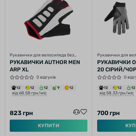
Рукавички для велосипеда без
Рукавички для ве
пальців
пальців
РУКАВИЧКИ AUTHOR MEN
РУКАВИЧКИ O
ARP XL
20 СІРИЙ/ЧО
0 відгуків
0 відг
12
12
12
9
12
12
12
12
від 68.58 грн/міс
від 58.33 грн/міс
823 грн
700 грн
КУПИТИ
КУП