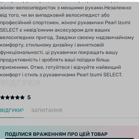
доступні у розмірі S, спеціально розробленому для
жінок-велосипедисток з меншими руками.Незалежно
від того, чи ви випадковий велосипедист або
професійний спортсмен, жіночі рукавички Pearl Izumi
SELECT є невід'ємним аксесуаром для ваших
велосипедних пригод. Завдяки своєму надзвичайному
комфорту, стильному дизайну і винятковій
функціональності, ці рукавички покращать вашу
продуктивність і зроблять ваші поїздки більш
приємними. Отже, готуйтеся і відчуйте найвищий
комфорт і стиль з рукавичками Pearl Izumi SELECT.
ВІДГУКИ
5
ВІДГУКИ
ЗАПИТАННЯ
1
ПОДІЛИСЯ ВРАЖЕННЯМ ПРО ЦЕЙ ТОВАР