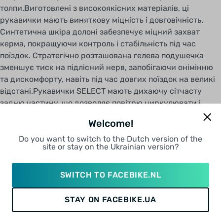
толпи.Виготовлені з високоякісних матеріалів, ці
рукавички мають виняткову міцність і довговічність.
Синтетична шкіра долоні забезпечує міцний захват
керма, покращуючи контроль і стабільність під час
поїздок. Стратегічно розташована гелева подушечка
зменшує тиск на підлісний нерв, запобігаючи онімінню
та дискомфорту, навіть під час довгих поїздок на великі
відстані.Рукавички SELECT мають дихаючу сітчасту
задню частину, що дозволяє повітрю циркулювати і
тримає руки прохолодними і сухими. Ця функція
Welcome!
особливо важлива під час спекотних літніх поїздок, коли
піт може спричинити дискомфорт і вплинути на захват.
Do you want to switch to the Dutch version of the
site or stay on the Ukrainian version?
Рукавички також мають м'яку поверхню для витирання
на пальці, що дозволяє легко витирати піт або бруд з
обличчя.Зручне застібання на липучці дозволяє легко
SWITCH TO FACEBIKE.NL
регулювати рукавички для щільної посадки на зап'ясті.
Застібка забезпечує надійну посадку, запобігаючи
STAY ON FACEBIKE.UA
небажаному руху або зсуву під час поїздок. Рукавички