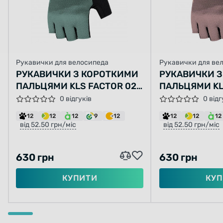
Рукавички для велосипеда
Рукавички для ве
РУКАВИЧКИ З КОРОТКИМИ
РУКАВИЧКИ 
ПАЛЬЦЯМИ KLS FACTOR 025
ПАЛЬЦЯМИ KL
L ЗЕЛЕНИЙ
L РОЖЕВИЙ
0 відгуків
0 відг
12
12
12
9
12
12
12
12
від 52.50 грн/міс
від 52.50 грн/міс
630 грн
630 грн
КУПИТИ
КУП