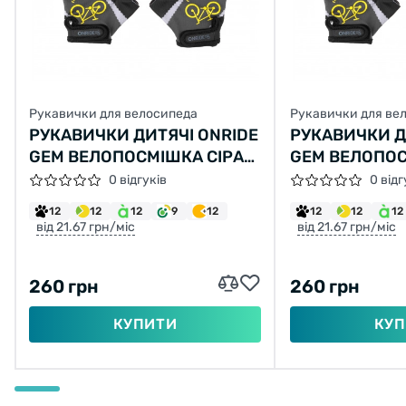
Рукавички для велосипеда
Рукавички для ве
РУКАВИЧКИ ДИТЯЧІ ONRIDE
РУКАВИЧКИ Д
GEM ВЕЛОПОСМІШКА СІРА
GEM ВЕЛОПОС
11-12 ЖОВТИЙ
3-4 ЖОВТИЙ
0 відгуків
0 відг
12
12
12
9
12
12
12
12
від 21.67 грн/міс
від 21.67 грн/міс
260 грн
260 грн
КУПИТИ
КУП