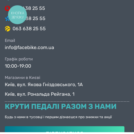
099 638 25 55
КНОПКА
ЗВ'ЯЗКУ
098 638 25 55
063 638 25 55
Email
info@facebike.com.ua
Графік роботи
10:00-19:00
Магазини в Києві
Київ, вул. Якова Гніздовського, 1А
Київ, вул. Рональда Рейгана, 1
КРУТИ ПЕДАЛІ РАЗОМ З НАМИ
Будь з нами в тусовці і першим дізнаєшся про знижки та акції
ПІДПИСАТИСЯ