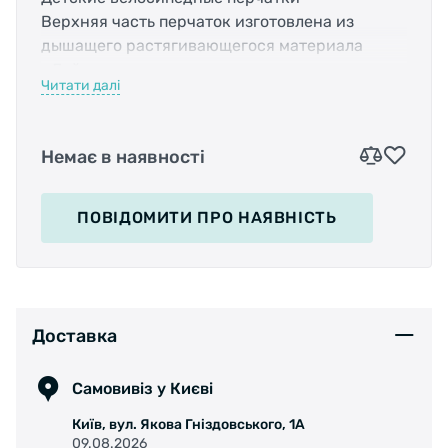
Верхняя часть перчаток изготовлена из
дышащего растягивающегося материала
«Лайкра»
Читати далі
На ладонях – мягкие вставки из полиуретана,
чтобы облегчить давление на руки и
неприятные ощущения от неровностей
Немає в наявності
дороги.
Возле большого пальца – вставка из махровой
ткани, которая впитывает пот
ПОВІДОМИТИ
ПРО НАЯВНІСТЬ
Доставка
Самовивіз у Києві
Київ, вул. Якова Гніздовського, 1А
09.08.2026