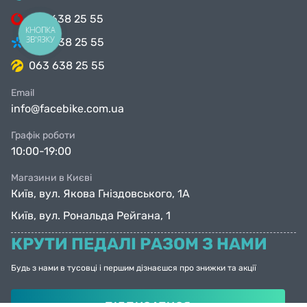
099 638 25 55
КНОПКА
ЗВ'ЯЗКУ
098 638 25 55
063 638 25 55
Email
info@facebike.com.ua
Графік роботи
10:00-19:00
Магазини в Києві
Київ, вул. Якова Гніздовського, 1А
Київ, вул. Рональда Рейгана, 1
КРУТИ ПЕДАЛІ РАЗОМ З НАМИ
Будь з нами в тусовці і першим дізнаєшся про знижки та акції
ПІДПИСАТИСЯ