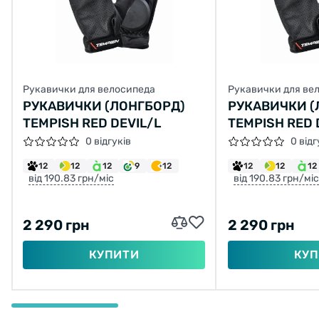
Рукавички для велосипеда
Рукавички для ве
РУКАВИЧКИ (ЛОНГБОРД)
РУКАВИЧКИ (
TEMPISH RED DEVIL/L
TEMPISH RED 
0 відгуків
0 відг
12
12
12
9
12
12
12
12
від 190.83 грн/міс
від 190.83 грн/міс
2 290 грн
2 290 грн
КУПИТИ
КУП