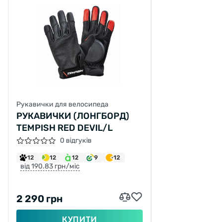
Рукавички для велосипеда
РУКАВИЧКИ (ЛОНГБОРД)
TEMPISH RED DEVIL/L
0 відгуків
12
12
12
9
12
від 190.83 грн/міс
2 290 грн
КУПИТИ