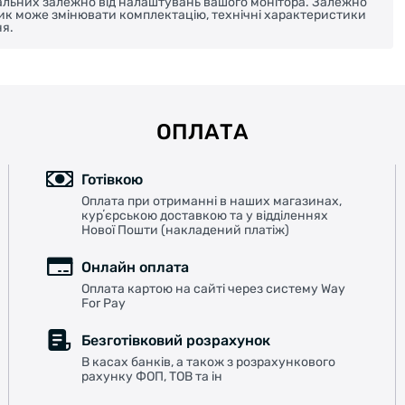
реальних залежно від налаштувань вашого монітора. Залежно
ник може змінювати комплектацію, технічні характеристики
я.
ОПЛАТА
Готівкою
Оплата при отриманні в наших магазинах,
курʼєрською доставкою та у відділеннях
Нової Пошти (накладений платіж)
Онлайн оплата
Оплата картою на сайті через систему Way
For Pay
Безготівковий розрахунок
В касах банків, а також з розрахункового
рахунку ФОП, ТОВ та ін