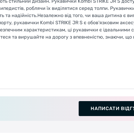
ють стильний дизайн. Рукавички Kombi STRIKE JR S досту
сипедистів, роблячи їх виділятися серед толпи. Рукавичк
ть та надійність.Незалежно від того, чи ваша дитина є в
орту, рукавички Kombi STRIKE JR S є обов'язковим аксес
безпечним характеристикам, ці рукавички є ідеальними
теся та вирушайте на дорогу з впевненістю, знаючи, що 
НАПИСАТИ ВІДГ