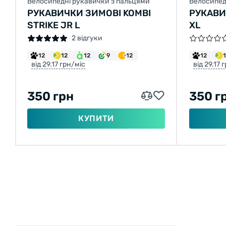
Велосипедні рукавички з пальцями
Велосипед
РУКАВИЧКИ ЗИМОВІ KOMBI
РУКАВИ
STRIKE JR L
XL
2 відгуки
12
12
12
9
12
12
від 29.17 грн/міс
від 29.17 
350 грн
350 г
КУПИТИ