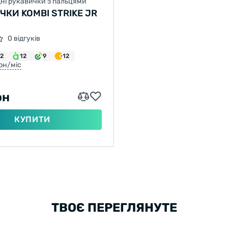
ні рукавички з пальцями
ЧКИ KOMBI STRIKE JR
0 відгуків
12
12
9
12
грн/міс
рн
КУПИТИ
ТВОЄ ПЕРЕГЛЯНУТЕ