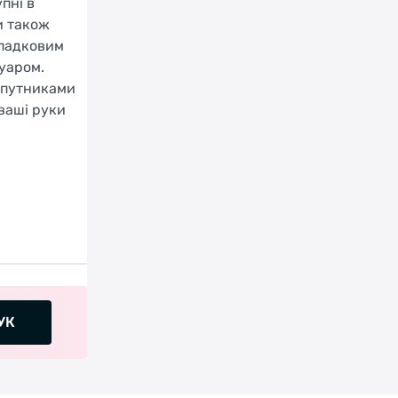
пні в
и також
ипадковим
уаром.
 спутниками
ваші руки
УК