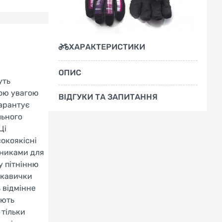
ХАРАКТЕРИСТИКИ
ОПИС
уть
щою увагою
ВІДГУКИ ТА ЗАПИТАННЯ
гарантує
льного
Ці
окоякісні
тниками для
у пітнінню
укавички
 відмінне
ають
 тільки