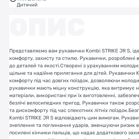
Дитячий
ОПИС
Представляємо вам рукавички Kombi STRIKE JR S, ід
комфорту, захисту та стилю. Рукавички, розроблені
до деталей та якості.Створені з урахуванням молодих
щільне та надійне прилягання для дітей. Рукавички 
комфорту під час довгих поїздок, дозволяючи молод
рукавички мають міцну конструкцію, яка витримує н
матеріали, використані при їх виготовленні, забезпе
безлічі велосипедних пригод. Рукавички також розро
та дискомфорту під час спекотних літніх поїздок.Без
Kombi STRIKE JR S відповідають цим вимогам. Рукав
зчеплення та поглинання ударів, зменшуючи ризик вт
посилені кінчики пальців, що надає додаткового захи