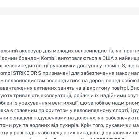
еальний аксесуар для молодих велосипедистів, які прагн
 відомим брендом Kombi, виготовляються в США з найви
 велосипедистів, ці рукавички доступні у розмірі S, що 
Kombi STRIKE JR S призначені для забезпечення максима
им велосипедистам зосередитися на дорозі перед собою.
авантаження активних занять на відкритому повітрі. Вис
чують тривалість експлуатації, роблячи їх надійними спу
блені з урахуванням вентиляції, що запобігає надмірном
пека є головним пріоритетом у велосипедному спорті, і р
ички оснащені подушечками на долонях, які забезпечують
оми рук та водяних від пухирів. Крім того, рукавички м
сту у разі падінь або нещасних випадків.Ці рукавички не