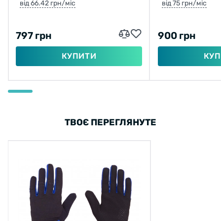
від 66.42 грн/міс
від 75 грн/міс
797 грн
900 грн
КУПИТИ
КУП
ТВОЄ ПЕРЕГЛЯНУТЕ