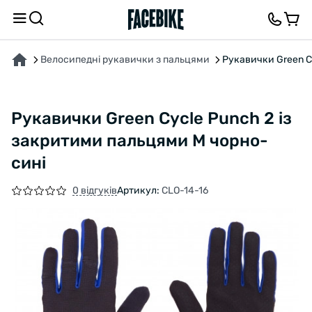
ПРО ТОВАР
ХАРАКТЕРИСТИКИ
ОПИС
ВІДГУКИ ТА ЗАПИТАННЯ
Велосипедні рукавички з пальцями
Рукавички Green C
Рукавички Green Cycle Punch 2 із
закритими пальцями M чорно-
сині
0 відгуків
Артикул:
CLO-14-16