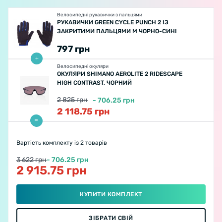
Велосипедні рукавички з пальцями
РУКАВИЧКИ GREEN CYCLE PUNCH 2 ІЗ
ЗАКРИТИМИ ПАЛЬЦЯМИ M ЧОРНО-СИНІ
797
грн
Велосипедні окуляри
ОКУЛЯРИ SHIMANO AEROLITE 2 RIDESCAPE
HIGH CONTRAST, ЧОРНИЙ
2 825
грн
-
706.25
грн
2 118.75
грн
Вартість комплекту
із 2 товарів
3 622 грн
- 706.25 грн
2 915.75 грн
КУПИТИ КОМПЛЕКТ
ЗІБРАТИ СВІЙ