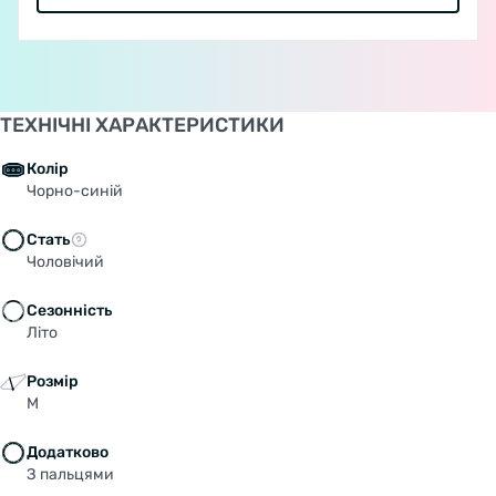
ТЕХНІЧНІ ХАРАКТЕРИСТИКИ
Колір
Чорно-синій
Стать
Чоловічий
Welcome!
Do you want to switch to the Dutch version of the
Сезонність
site or stay on the Ukrainian version?
Літо
Розмір
SWITCH TO FACEBIKE.NL
M
STAY ON FACEBIKE.UA
Додатково
З пальцями