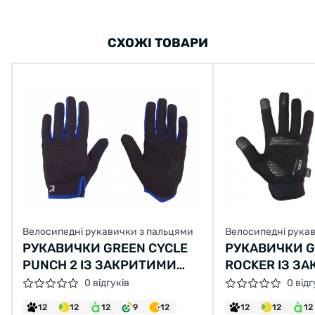
СХОЖІ ТОВАРИ
Велосипедні рукавички з пальцями
Велосипедні рука
РУКАВИЧКИ GREEN CYCLE
РУКАВИЧКИ G
PUNCH 2 ІЗ ЗАКРИТИМИ
ROCKER ІЗ З
ПАЛЬЦЯМИ XL ЧОРНО-СИНІ
ПАЛЬЦЯМИ S
0 відгуків
0 відг
КАМУФЛЯЖ
12
12
12
9
12
12
12
12