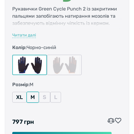
Рукавички Green Cycle Punch 2 із закритими
пальцями запобігають натирання мозолів та
забезпечують відмінну чіпкість із кермом.
Підходять для використання влітку. На долоні
Читати далі
тканина посилена для зносостійкості, а також
передбачені прогумовані вставки для
Колір:
Чорно-синій
надійного зчеплення. На вказівному пальці
розміщено вставку для керування
сенсорними екранами. Завдяки застібці-
липучці рукавички надійно фіксуються і
щільно облягають руку. Розмірна сітка (обхват
Розмір:
M
долоні): S - 17,5 см. M - 18,5 см. L - 20 см.
XL - 21,5 см.
XL
M
S
L
797 грн