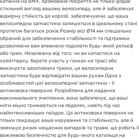
катання на BMX. Хромоване покриття не тільки додає
стильний вигляд вашому велосипеду, але й забезпечує
відмірну стійкість до корозії, забезпечуючи, що ваша
велосипедна запчастина залишиться в ідеальному стані
протягом багатьох років.Розмір вісі Ø14 мм спеціально
обраний для забезпечення стабільності та підтримки,
дозволяючи вам впевнено подолати будь-який рельєф
або трюк. Незалежно від того, чи ви катаєтеся на
скейтпарку, берете участь у гонках на трасі або
виконуєте захоплюючі трюки, ця велосипедна
запчастина буде відповідати вашим рухам.Одна з
особливостей цієї велосипедної запчастини - її
антиковзка поверхня. Розроблена для надання
максимального зчеплення, вона забезпечує, що ваші
ноги міцно тримаються на педалях, навіть під час
найінтенсивніших поїздок. Ця антиковзка поверхня не
тільки покращує ваше керування та стабільність, але й
зменшує ризик нещасних випадків та травм, що робить її
важливою безпечністю для будь-якого катальця на