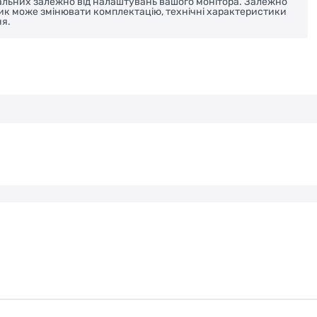
реальних залежно від налаштувань вашого монітора. Залежно
ник може змінювати комплектацію, технічні характеристики
я.