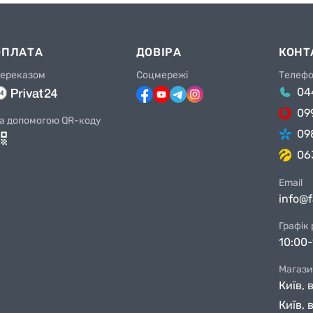
ОПЛАТА
ДОВІРА
КОНТ
ереказом
Соцмережі
Телеф
04
09
а допомогою QR-коду
09
06
Email
info@
Графік
10:00-
Магази
Київ, 
Київ, 