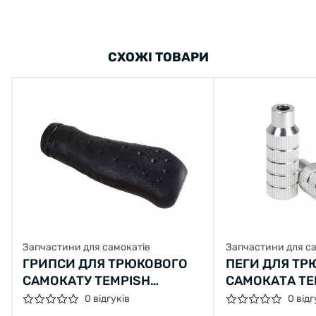
СХОЖІ ТОВАРИ
Запчастини для самокатів
Запчастини для с
ГРИПСИ ДЛЯ ТРЮКОВОГО
ПЕГИ ДЛЯ ТР
САМОКАТУ TEMPISH
САМОКАТА TE
HANDLEBARS - ANATOMICAL
СРІБЛЯСТИЙ
0 відгуків
0 відг