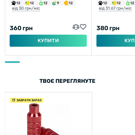
12
12
12
9
12
12
12
12
від 30 грн/міс
від 31.67 грн/міс
360 грн
380 грн
КУПИТИ
КУП
ТВОЄ ПЕРЕГЛЯНУТЕ
ЗАБРАТИ ЗАРАЗ