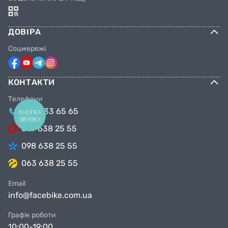
ДОВІРА
Соцмережі
КОНТАКТИ
Телефони
044 333 65 65
КНОПКА
ЗВ'ЯЗКУ
099 638 25 55
098 638 25 55
063 638 25 55
Email
info@facebike.com.ua
Графік роботи
10:00-19:00