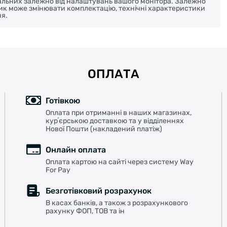
реальних залежно від налаштувань вашого монітора. Залежно
ник може змінювати комплектацію, технічні характеристики
я.
ОПЛАТА
Готівкою
Оплата при отриманні в наших магазинах,
курʼєрською доставкою та у відділеннях
Нової Пошти (накладений платіж)
Онлайн оплата
Оплата картою на сайті через систему Way
For Pay
Безготівковий розрахунок
В касах банків, а також з розрахункового
рахунку ФОП, ТОВ та ін