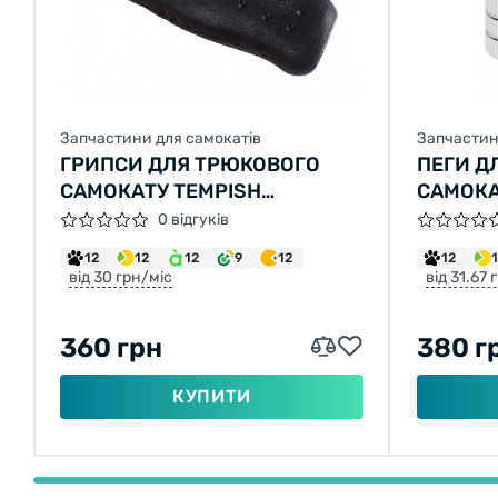
Запчастини для самокатів
Запчастин
ГРИПСИ ДЛЯ ТРЮКОВОГО
ПЕГИ Д
САМОКАТУ TEMPISH
САМОКА
HANDLEBARS - ANATOMICAL
СРІБЛЯ
0 відгуків
12
12
12
9
12
12
від 30 грн/міс
від 31.67 
360 грн
380 г
КУПИТИ