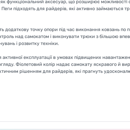
 як функціональний аксесуар, що розширює можливості 
. Пеги підходять для райдерів, які активно займаються 
ь додаткову точку опори під час виконання ковзань по 
троль над самокатом і виконувати трюки з більшою впев
увань і розвитку техніки.
ля активної експлуатації в умовах підвищених навантажен
огляду. Фіолетовий колір надає самокату яскравого й ви
ктичним рішенням для райдерів, які прагнуть удосконал