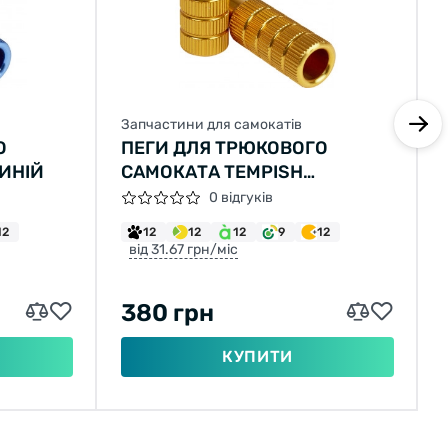
Запчастини для самокатів
О
ПЕГИ ДЛЯ ТРЮКОВОГО
ИНІЙ
САМОКАТА TEMPISH
ЗОЛОТИЙ
0 відгуків
12
12
12
12
9
12
від 31.67 грн/міс
380 грн
КУПИТИ