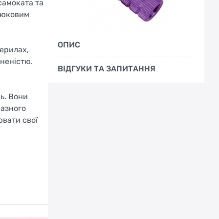
самоката та
трюковим
ОПИС
перилах,
неністю.
ВІДГУКИ ТА ЗАПИТАННЯ
ь. Вони
разного
ювати свої