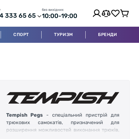
р
без вихідних
4 333 65 65
10:00-19:00
СПОРТ
ТУРИЗМ
БРЕНДИ
Tempish Pegs
- спеціальний пристрій для
трюкових самокатів, призначений для
розширення можливостей виконання трюків,
зокрема ковзання по всіляких поверхнях і