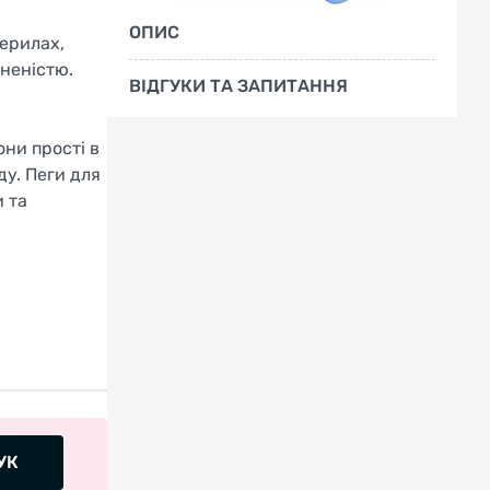
ОПИС
перилах,
неністю.
ВІДГУКИ ТА ЗАПИТАННЯ
они прості в
ду. Пеги для
 та
УК