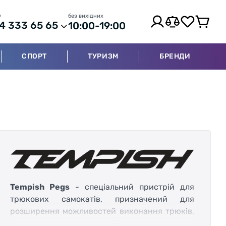
р
без вихідних
4 333 65 65
10:00-19:00
СПОРТ
ТУРИЗМ
БРЕНДИ
Tempish Pegs
- спеціальний пристрій для
трюкових самокатів, призначений для
розширення можливостей виконання трюків,
зокрема ковзання по всіляких поверхнях і