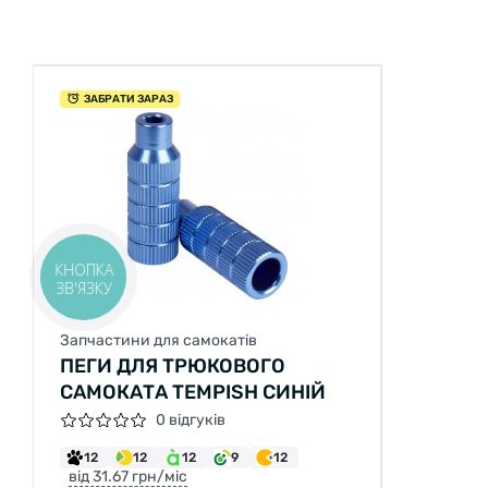
ЗАБРАТИ ЗАРАЗ
КНОПКА
ЗВ'ЯЗКУ
Запчастини для самокатів
ПЕГИ ДЛЯ ТРЮКОВОГО
САМОКАТА TEMPISH СИНІЙ
0 відгуків
12
12
12
9
12
від 31.67 грн/міс