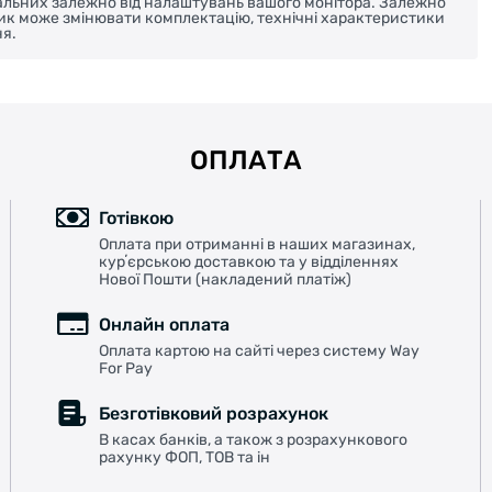
реальних залежно від налаштувань вашого монітора. Залежно
ник може змінювати комплектацію, технічні характеристики
я.
ОПЛАТА
Готівкою
Оплата при отриманні в наших магазинах,
курʼєрською доставкою та у відділеннях
Нової Пошти (накладений платіж)
Онлайн оплата
Оплата картою на сайті через систему Way
For Pay
Безготівковий розрахунок
В касах банків, а також з розрахункового
рахунку ФОП, ТОВ та ін