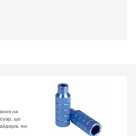
тання на
суар, що
йдерів, які