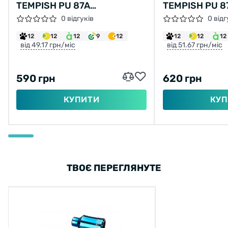
TEMPISH PU 87A
TEMPISH PU 8
230X32/BLACK
230X32/GREE
0 відгуків
0 відг
12
12
12
9
12
12
12
12
від 49.17 грн/міс
від 51.67 грн/міс
590 грн
620 грн
КУПИТИ
КУП
ТВОЄ ПЕРЕГЛЯНУТЕ