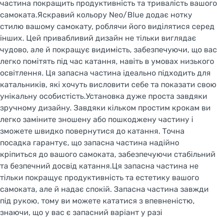
частина покращить продуктивність та тривалість вашого
самоката.Яскравий кольору Neo/Blue додає нотку
стилю вашому самокату, роблячи його виділятися серед
інших. Цей привабливий дизайн не тільки виглядає
чудово, але й покращує видимість, забезпечуючи, що вас
легко помітять під час катання, навіть в умовах низького
освітлення. Ця запасна частина ідеально підходить для
катальників, які хочуть висловити себе та показати свою
унікальну особистість.Установка дуже проста завдяки
зручному дизайну. Завдяки кільком простим крокам ви
легко заміните зношену або пошкоджену частину і
зможете швидко повернутися до катання. Точна
Welcome!
посадка гарантує, що запасна частина надійно
Do you want to switch to the Dutch version of the
кріпиться до вашого самоката, забезпечуючи стабільний
site or stay on the Ukrainian version?
та безпечний досвід катання.Ця запасна частина не
тільки покращує продуктивність та естетику вашого
SWITCH TO FACEBIKE.NL
самоката, але й надає спокій. Запасна частина завжди
під рукою, тому ви можете кататися з впевненістю,
STAY ON FACEBIKE.UA
знаючи, що у вас є запасний варіант у разі