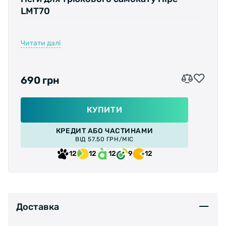
LMT70
потрібні для вчинення трюків на спортивних
Читати далі
самокатах, встановлюються замість
стандартних на трюкових сами.
690 грн
КУПИТИ
КРЕДИТ АБО ЧАСТИНАМИ
ВІД 57.50 ГРН/МІС
12
12
12
9
12
Доставка