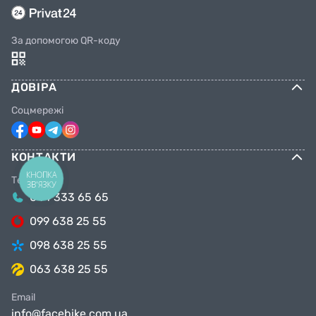
За допомогою QR-коду
ДОВІРА
Соцмережі
КОНТАКТИ
КНОПКА
Телефони
ЗВ'ЯЗКУ
044 333 65 65
099 638 25 55
098 638 25 55
063 638 25 55
Email
info@facebike.com.ua