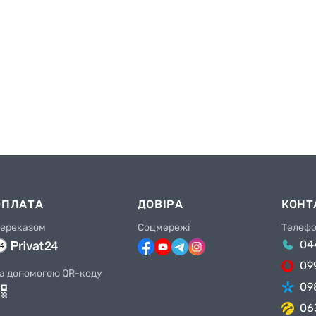
ОПЛАТА
ДОВІРА
КОНТ
ереказом
Соцмережі
Телеф
04
09
а допомогою QR-коду
09
06