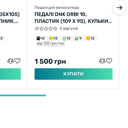
Педалі для велосипеда
05X105)
ПЕДАЛІ DNK ORBI 10,
ПНИК,
ПЛАСТИК (109 Х 95), КУЛЬКИ,
ЧОРНИЙ (POLYBAG) (10ШТ)
0 відгуків
12
12
12
12
9
12
від 125 грн/міс
1 500 грн
КУПИТИ