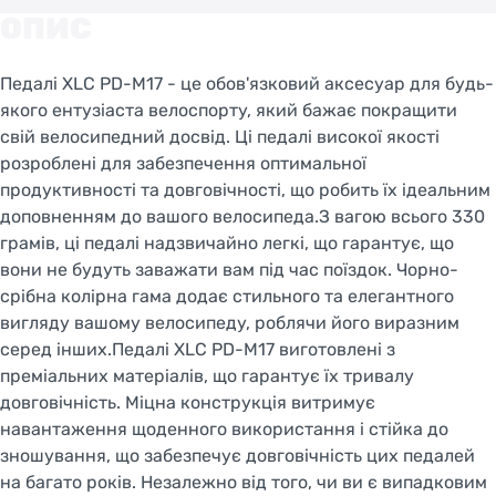
Матеріал корпусу: алюміній СNC (обробка на
ОПИС
верстатах з ЧПУ);
Розмір різьблення: 9/16;
Педалі XLC PD-M17 - це обов'язковий аксесуар для будь-
Розмір: 104 х 80 мм;
якого ентузіаста велоспорту, який бажає покращити
Вага: 330 р.
свій велосипедний досвід. Ці педалі високої якості
Особливості:
розроблені для забезпечення оптимальної
>Осі на пром. підшипниках;
продуктивності та довговічності, що робить їх ідеальним
Змінні пластини з шипами;
доповненням до вашого велосипеда.З вагою всього 330
Отвори для кріплення світловідбиваючих
грамів, ці педалі надзвичайно легкі, що гарантує, що
елементів.
вони не будуть заважати вам під час поїздок. Чорно-
Технології:
срібна колірна гама додає стильного та елегантного
вигляду вашому велосипеду, роблячи його виразним
серед інших.Педалі XLC PD-M17 виготовлені з
преміальних матеріалів, що гарантує їх тривалу
довговічність. Міцна конструкція витримує
навантаження щоденного використання і стійка до
зношування, що забезпечує довговічність цих педалей
на багато років. Незалежно від того, чи ви є випадковим