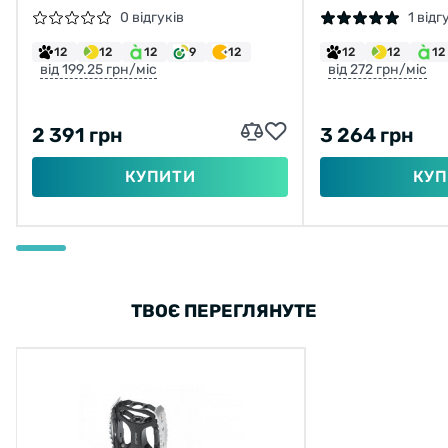
ЧОРНИЙ
0 відгуків
1 відг
12
12
12
9
12
12
12
12
від 199.25 грн/міс
від 272 грн/міс
2 391 грн
3 264 грн
КУПИТИ
КУП
ТВОЄ ПЕРЕГЛЯНУТЕ