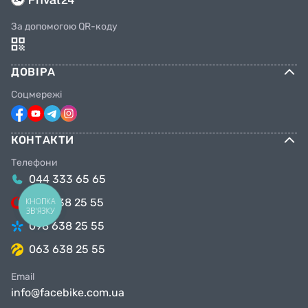
За допомогою QR-коду
ДОВІРА
Соцмережі
КОНТАКТИ
Телефони
044 333 65 65
КНОПКА
099 638 25 55
ЗВ'ЯЗКУ
098 638 25 55
063 638 25 55
Email
info@facebike.com.ua