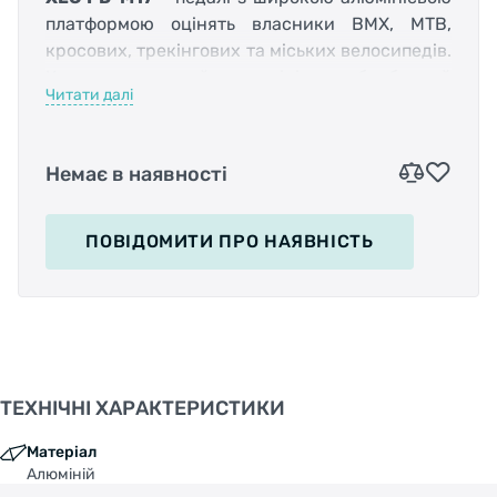
платформою оцінять власники ВМХ, МTB,
кросових, трекінгових та міських велосипедів.
Корпус виконаний з алюмінію та оброблений
Читати далі
за технологією СNC (обробка на верстатах з
ЧПК). Осі з хромомолібденової сталі
встановлені на надійних пром. підшипники.
Немає в наявності
З двох сторін на педалях розміщені знімні
пластини з шипами, які не дадуть нозі
зісковзнути навіть при агресивному катанні
ПОВІДОМИТИ
ПРО НАЯВНІСТЬ
та виконанні трюків, а після їхнього зносу
можлива заміна на нові. Також великою
перевагою є пром. підшипники - вони дуже
довговічні і не вимагають обслуговування та
налаштування.
Характеристики:
ТЕХНІЧНІ ХАРАКТЕРИСТИКИ
Призначення: Універсальні;
Матеріал
Алюміній
Матеріал осі: Хромомолібденова сталь (CroMo);