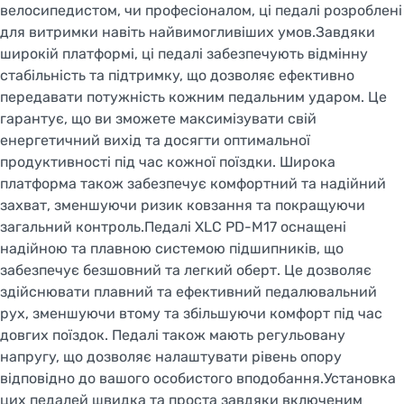
велосипедистом, чи професіоналом, ці педалі розроблені
для витримки навіть найвимогливіших умов.Завдяки
широкій платформі, ці педалі забезпечують відмінну
стабільність та підтримку, що дозволяє ефективно
передавати потужність кожним педальним ударом. Це
гарантує, що ви зможете максимізувати свій
енергетичний вихід та досягти оптимальної
продуктивності під час кожної поїздки. Широка
XLC CNC manufactured
. ЧПУ - це точний
платформа також забезпечує комфортний та надійний
комп'ютеризований процес виробництва
захват, зменшуючи ризик ковзання та покращуючи
(Computerized Numeric Controll), що дозволяє
загальний контроль.Педалі XLC PD-M17 оснащені
виготовляти складні та технологічні елементи
надійною та плавною системою підшипників, що
з одного блоку заготівлі. При інтегрованих
забезпечує безшовний та легкий оберт. Це дозволяє
кермових колонках опорні чашки підшипників
здійснювати плавний та ефективний педалювальний
заздалегідь інтегровані в раму, що дозволяє
рух, зменшуючи втому та збільшуючи комфорт під час
знизити вагу та загальну висоту кермової.
довгих поїздок. Педалі також мають регульовану
напругу, що дозволяє налаштувати рівень опору
відповідно до вашого особистого вподобання.Установка
цих педалей швидка та проста завдяки включеним