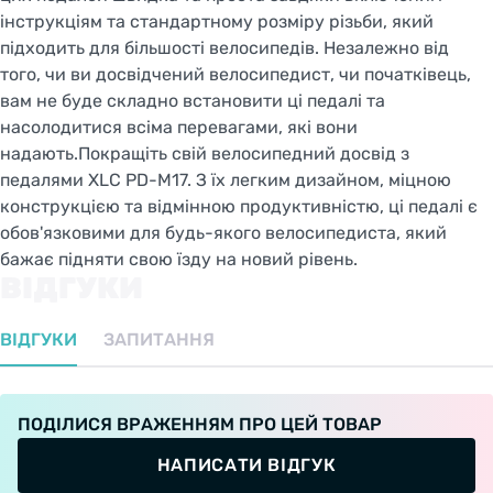
інструкціям та стандартному розміру різьби, який
XLC Cartridge bearing
. Пром. Підшипники - це
підходить для більшості велосипедів. Незалежно від
тип підшипників, що найчастіше
того, чи ви досвідчений велосипедист, чи початківець,
використовуються в велосипедах і в будь-
вам не буде складно встановити ці педалі та
якому дорогому вигляді техніки. Таким чином,
насолодитися всіма перевагами, які вони
виробники встановлюють всі необхідні
надають.Покращіть свій велосипедний досвід з
шарикопідшипники в обойму, регулюють і
педалями XLC PD-M17. З їх легким дизайном, міцною
закривають їх, щоб вони були захищені від
конструкцією та відмінною продуктивністю, ці педалі є
пилу та бруду. За рахунок закритої
обов'язковими для будь-якого велосипедиста, який
конструкції вони стають не обслуговуються.
бажає підняти свою їзду на новий рівень.
ВІДГУКИ
ВІДГУКИ
ЗАПИТАННЯ
ПОДІЛИСЯ ВРАЖЕННЯМ ПРО ЦЕЙ ТОВАР
НАПИСАТИ ВІДГУК