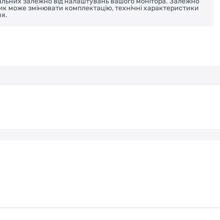
реальних залежно від налаштувань вашого монітора. Залежно
ник може змінювати комплектацію, технічні характеристики
я.