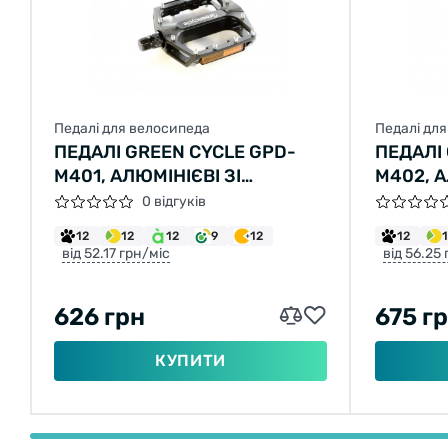
Педалі для велосипеда
Педалі дл
ПЕДАЛІ GREEN CYCLE GPD-
ПЕДАЛІ
M401, АЛЮМІНІЄВІ ЗІ
M402, А
СТАЛЕВИМИ ШИПАМИ,
СТАЛЕ
0 відгуків
КУЛЬКОВІ ПІДШИПНИКИ, ВІСЬ
КУЛЬКО
12
12
12
9
12
12
9/16" БОРИСТА СТАЛЬ
9/16" Б
від 52.17 грн/міс
від 56.25
(РОЗМІР 108Х100Х24) 404
(РОЗМІР
ГРАМ
ГРАМ
626 грн
675 г
КУПИТИ