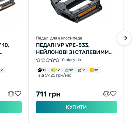
Педалі для велосипеда
 10,
ПЕДАЛІ VP VPE-533,
НЕЙЛОНОВІ ЗІ СТАЛЕВИМИ
LYBAG)
ШИПАМИ, ПІДШИПНИК
0 відгуків
КОВЗАННЯ EPB SYSTEM, (112,5
12
12
12
12
9
12
X115,5 ММ)
від 59.25 грн/міс
711 грн
КУПИТИ