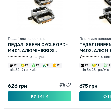
Педалі для велосипеда
Педалі для велоси
ПЕДАЛІ GREEN CYCLE GPD-
ПЕДАЛІ GREEN
M401, АЛЮМІНІЄВІ ЗІ
M402, АЛЮМІН
СТАЛЕВИМИ ШИПАМИ,
СТАЛЕВИМИ 
0 відгуків
0 відг
КУЛЬКОВІ ПІДШИПНИКИ,
КУЛЬКОВІ ПІ
12
12
12
9
12
12
12
12
ВІСЬ 9/16" БОРИСТА СТАЛЬ
ВІСЬ 9/16" Б
від 52.17 грн/міс
від 56.25 грн/міс
(РОЗМІР 108Х100Х24) 404
(РОЗМІР 110Х
ГРАМ
ГРАМ
626 грн
675 грн
КУПИТИ
КУП