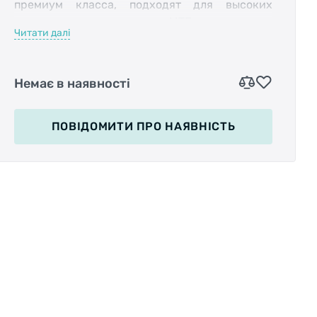
премиум класса, подходят для высоких
нагрузок и используются в МТБ дисциплинах.
Читати далі
Конструкция модели имеет правильную и
широкую форму для комфортного
расположения ног, а специальные сменные
Немає в наявності
шипы гарантируют хорошее сцепление
подошвы с поверхностью, предотвращая
случайное соскальзывание ноги.
ПОВІДОМИТИ
ПРО НАЯВНІСТЬ
XLC PD-M14 оборудованы высокопрочной
хромомолибденовой осью с короткой
основой. Укороченная конструкция позволяет
расположить рабочую поверхность корпуса
на одном уровне с осью, что обеспечивает
более высокую передачу усилия. Материал из