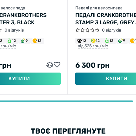
я велосипеда
Педалі для велосипеда
 CRANKBROTHERS
ПЕДАЛІ CRANKBROTH
ER 3, BLACK
STAMP 3 LARGE, GREY
(MAGNESIUM)
0 відгуків
0 відгуків
12
12
9
12
12
12
12
9
5 грн/міс
від 525 грн/міс
 грн
6 300 грн
КУПИТИ
КУПИТИ
ТВОЄ ПЕРЕГЛЯНУТЕ