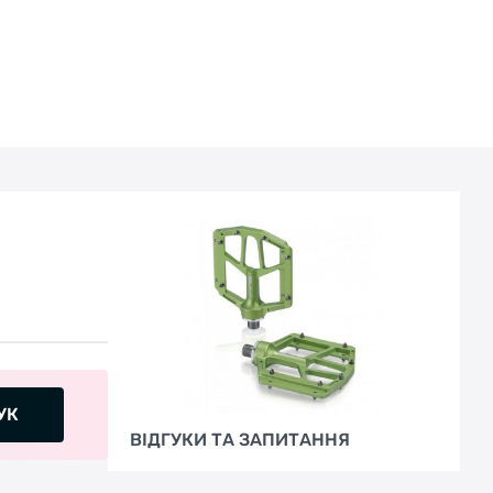
которого выполнена ось является легким и
прочным, способным выдержать повышенные
нагрузки.
Модель оборудована надежными пром.
подшипниками, обеспечивая высокое
качество вращения. Ударопрочные
материалы и хорошо сбалансированный вес
делают их идеальным вариантом для высоких
нагрузок.
УК
ВІДГУКИ ТА ЗАПИТАННЯ