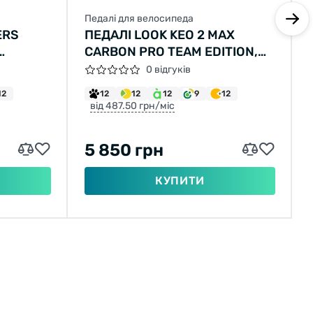
Материал корпуса: Кованый алюминий;
Педалі для велосипеда
ERS
ПЕДАЛІ LOOK KEO 2 MAX
Подшипники: Промышленные, картриджные;
CARBON PRO TEAM EDITION,
КАРБОН, ВІСЬ CHROMOLY
0 відгуків
Материал подшипников: Кованный алюминий;
9/16", ЧОРНІ
12
12
12
12
9
12
Вес: 327 г.
від 487.50 грн/міс
Особенности:
5 850 грн
КУПИТИ
Высокоточная обработка запчастей на
станках с ЧПУ;
Герметично закрытая в корпусе ось;