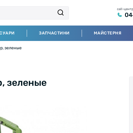
call-цент
04
СУАРИ
ЗАПЧАСТИНИ
МАЙСТЕРНЯ
гр, зеленые
р, зеленые