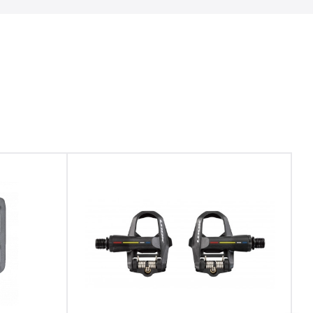
Характеристики:
Назначение: МТБ;
Тип: Платформенные (Топталки);
Размеры: 104 x 110 x 28 мм (10 мм внутри
корпуса);
Шаг резьбы: 9/16";
Материал оси: Хромомолибденовая сталь;