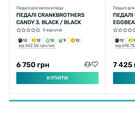
Педалі для велосипеда
Педалі дл
ПЕДАЛІ CRANKBROTHERS
ПЕДАЛІ
CANDY 3, BLACK / BLACK
EGGBEAT
0 відгуків
12
12
12
9
12
12
від 562.50 грн/міс
від 618.7
6 750 грн
7 425
КУПИТИ