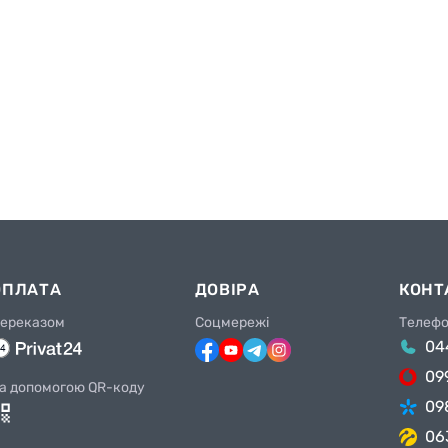
ОПЛАТА
ДОВІРА
КОНТ
ереказом
Соцмережі
Телеф
04
09
а допомогою QR-коду
09
06