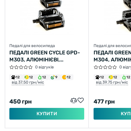
Педалі для велосипеда
Педалі для велоси
ПЕДАЛІ GREEN CYCLE GPD-
ПЕДАЛІ GREEN
M303, АЛЮМІНІЄВІ,
M304, АЛЮМІН
КУЛЬКОВІ ПІДШИПНИКИ,
КУЛЬКОВІ ПІ
0 відгуків
0 відг
ВІСЬ 9/16" БОРИСТА СТАЛЬ
ВІСЬ 9/16" Б
12
12
12
9
12
12
12
12
(РОЗМІР 108Х100Х24) 404
(РОЗМІР 108Х
від 37.50 грн/міс
від 39.75 грн/міс
ГРАМ
ГРАМ
450 грн
477 грн
КУПИТИ
КУП