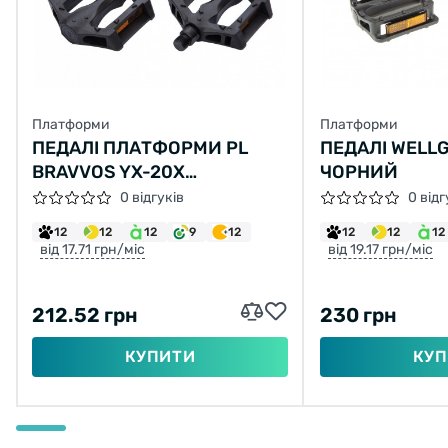
Платформи
Платформи
ПЕДАЛІ ПЛАТФОРМИ PL
ПЕДАЛІ WELLG
BRAVVOS YX-20X
ЧОРНИЙ
109.5*95ММ (ЧОРН.)
0 відгуків
0 відг
12
12
12
9
12
12
12
12
від 17.71 грн/міс
від 19.17 грн/міс
212.52 грн
230 грн
КУПИТИ
КУП