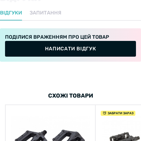
пластиковими шипами на поверхні для
ВІДГУКИ
ЗАПИТАННЯ
забезпечення кращого зчеплення.
ПОДІЛИСЯ ВРАЖЕННЯМ ПРО ЦЕЙ ТОВАР
НАПИСАТИ ВІДГУК
СХОЖІ ТОВАРИ
ЗАБРАТИ ЗАРАЗ