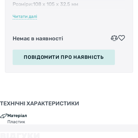
Розміри:108 х 105 х 32.5 мм
Читати далі
Матеріал корпусу:Пластик
Матеріал осі:Борована сталь
Немає в наявності
Підшипники:Кулькові насипні
ПОВІДОМИТИ
ПРО НАЯВНІСТЬ
Колір:Чорний
Вага:334 г/пара
ТЕХНІЧНІ ХАРАКТЕРИСТИКИ
Особливості:
Матеріал
Пластик
• Вбудовані світловідбивачі
ВІДГУКИ
• Цільнопластиковий корпус з литими