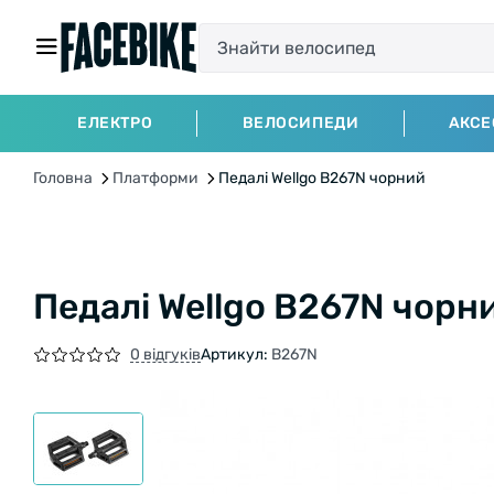
ЕЛЕКТРО
ВЕЛОСИПЕДИ
АКСЕ
Головна
Платформи
Педалі Wellgo B267N чорний
Педалі Wellgo B267N чорн
0 відгуків
Артикул:
B267N