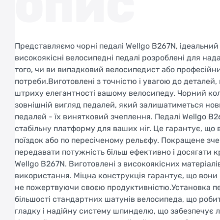
ОПИС
Представляємо чорні педалі Wellgo B267N, ідеальний
високоякісні велосипедні педалі розроблені для над
того, чи ви випадковий велосипедист або професійни
потреби.Виготовлені з точністю і увагою до деталей,
штриху елегантності вашому велосипеду. Чорний кол
зовнішній вигляд педалей, який залишатиметься нови
педалей - їх винятковий зчеплення. Педалі Wellgo B
стабільну платформу для ваших ніг. Це гарантує, що 
поїздок або по пересіченому рельєфу. Покращене з
передавати потужність більш ефективно і досягати 
Wellgo B267N. Виготовлені з високоякісних матеріалі
використання. Міцна конструкція гарантує, що вони
не пожертвуючи своєю продуктивністю.Установка педа
більшості стандартних шатунів велосипеда, що робит
гладку і надійну систему шпинделю, що забезпечує ле