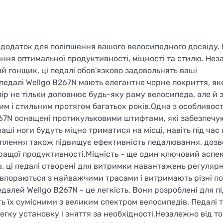
 додаток для поліпшення вашого велосипедного досвіду. 
ання оптимальної продуктивності, міцності та стилю. Нез
й гонщик, ці педалі обов'язково задовольнять ваші
 педалі Wellgo B267N мають елегантне чорне покриття, як
ір не тільки доповнює будь-яку раму велосипеда, але й 
м і стильним протягом багатьох років.Одна з особливос
267N оснащені протикульковими штифтами, які забезпечую
ваші ноги будуть міцно триматися на місці, навіть під ча
чеплення також підвищує ефективність педалювання, доз
кращої продуктивності.Міцність - ще один ключовий аспе
в, ці педалі створені для витримки навантажень регуляр
 впораються з найважчими трасами і витримають різні по
лей Wellgo B267N - це легкість. Вони розроблені для п
ь їх сумісними з великим спектром велосипедів. Педалі
гку установку і зняття за необхідності.Незалежно від то