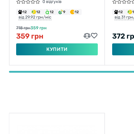
0 відгуків
12
12
12
9
12
12
від 29.92 грн/міс
від 31 грн
718 грн
359 грн
359 грн
372 г
КУПИТИ