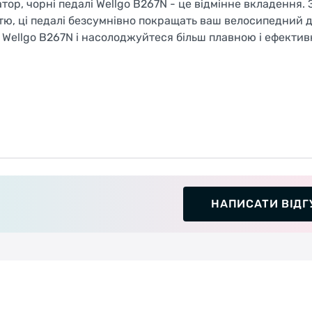
р, чорні педалі Wellgo B267N - це відмінне вкладення. З
тю, ці педалі безсумнівно покращать ваш велосипедний д
и Wellgo B267N і насолоджуйтеся більш плавною і ефекти
НАПИСАТИ ВІДГ