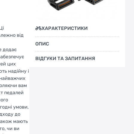
Ці
ХАРАКТЕРИСТИКИ
алежно від
ОПИС
е додає
забезпечує
ВІДГУКИ ТА ЗАПИТАННЯ
тей цих
ть надійну і
с найважчих
воляючи вам
кт педалей
ного
годні умови,
ідходу до
 також мають
го, чи ви