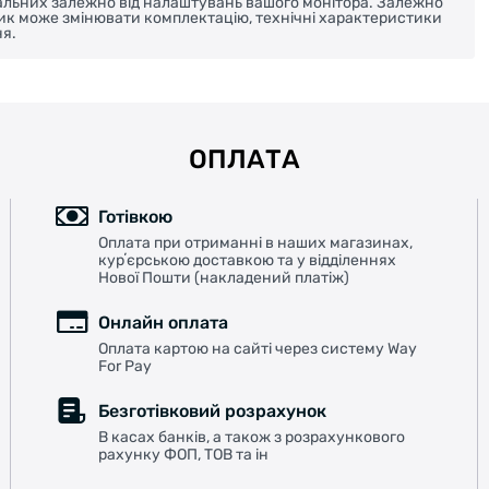
реальних залежно від налаштувань вашого монітора. Залежно
ник може змінювати комплектацію, технічні характеристики
я.
ОПЛАТА
Готівкою
Оплата при отриманні в наших магазинах,
курʼєрською доставкою та у відділеннях
Нової Пошти (накладений платіж)
Онлайн оплата
Оплата картою на сайті через систему Way
For Pay
Безготівковий розрахунок
В касах банків, а також з розрахункового
рахунку ФОП, ТОВ та ін