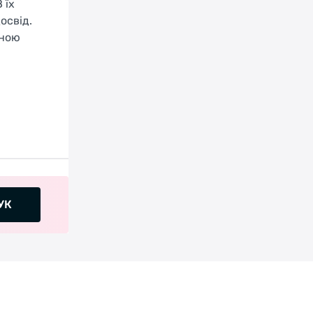
 їх
освід.
вною
УК