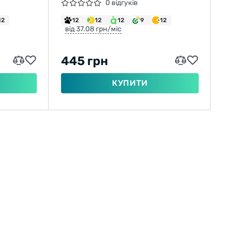
0 відгуків
12
12
12
12
9
12
від 37.08 грн/міс
445 грн
КУПИТИ