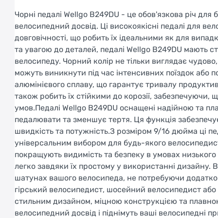
Чорні педалі Wellgo B249DU - це обов'язкова річ дл
велосипедний досвід. Ці високоякісні педалі для ве
довговічності, що робить їх ідеальними як для випад
та увагою до деталей, педалі Wellgo B249DU мають 
велосипеду. Чорний колір не тільки виглядає чудово
можуть виникнути під час інтенсивних поїздок або по 
алюмінієвого сплаву, що гарантує тривалу продуктив
також робить їх стійкими до корозії, забезпечуючи,
умов.Педалі Wellgo B249DU оснащені надійною та пл
педалювати та зменшує тертя. Ця функція забезпечу
швидкість та потужність.З розміром 9/16 дюйма ці пе
універсальним вибором для будь-якого велосипедиста
покращують видимість та безпеку в умовах низького 
легко завдяки їх простому у використанні дизайну. 
шатунах вашого велосипеда, не потребуючи додатков
гірський велосипедист, шосейний велосипедист або ко
стильним дизайном, міцною конструкцією та плавно
велосипедний досвід і піднімуть ваші велосипедні пр