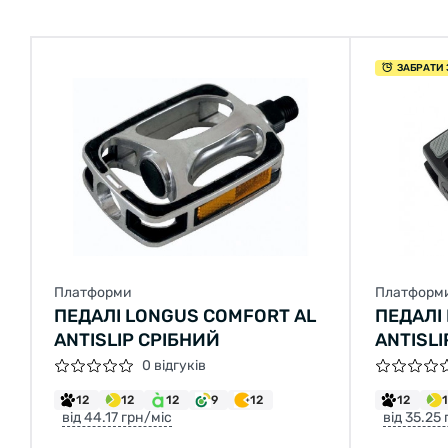
ЗАБРАТИ 
Платформи
Платформ
ПЕДАЛІ LONGUS COMFORT AL
ПЕДАЛІ 
ANTISLIP СРІБНИЙ
ANTISLI
0 відгуків
12
12
12
9
12
12
від 44.17 грн/міс
від 35.25