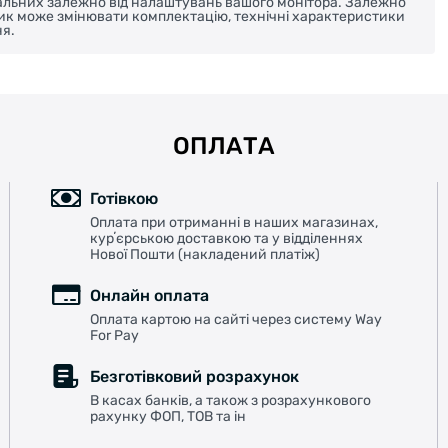
реальних залежно від налаштувань вашого монітора. Залежно
ник може змінювати комплектацію, технічні характеристики
я.
ОПЛАТА
Готівкою
Оплата при отриманні в наших магазинах,
курʼєрською доставкою та у відділеннях
Нової Пошти (накладений платіж)
Онлайн оплата
Оплата картою на сайті через систему Way
For Pay
Безготівковий розрахунок
В касах банків, а також з розрахункового
рахунку ФОП, ТОВ та ін