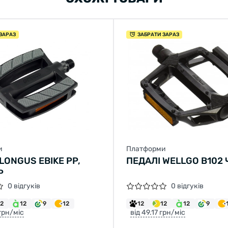
ЗАРАЗ
ЗАБРАТИ ЗАРАЗ
и
Платформи
LONGUS EBIKE PP,
ПЕДАЛІ WELLGO B102
P
0 відгуків
0 відгуків
12
12
9
12
12
12
12
9
 грн/міс
від 49.17 грн/міс