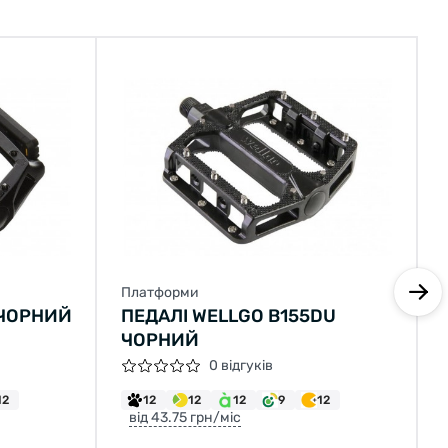
Платформи
 ЧОРНИЙ
ПЕДАЛІ WELLGO B155DU
ЧОРНИЙ
0 відгуків
12
12
12
12
9
12
від 43.75 грн/міс