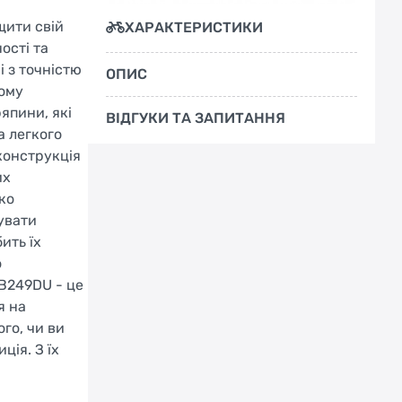
щити свій
ХАРАКТЕРИСТИКИ
ості та
і з точністю
ОПИС
кому
япини, які
ВІДГУКИ ТА ЗАПИТАННЯ
а легкого
конструкція
их
ко
увати
ить їх
о
 B249DU - це
я на
го, чи ви
ція. З їх