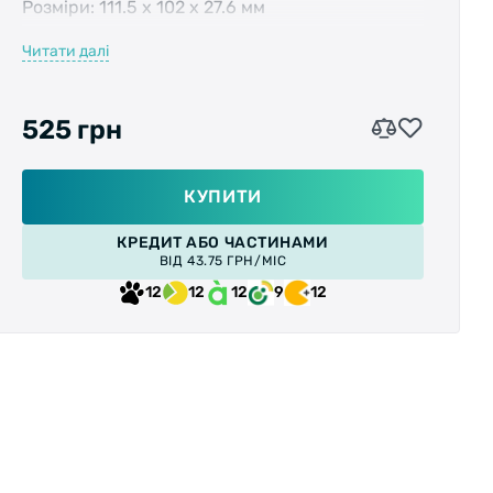
Розміри: 111.5 х 102 х 27.6 мм
Читати далі
Матеріал корпусу: Алюміній
Матеріал осі: Борована сталь
525 грн
Підшипники: Полімерні (DU)
КУПИТИ
Колір: чорний
КРЕДИТ АБО ЧАСТИНАМИ
ВІД 43.75 ГРН/МІС
Вага: 390 г/пара
12
12
12
9
12
Особливості:
• Хромована поверхня.