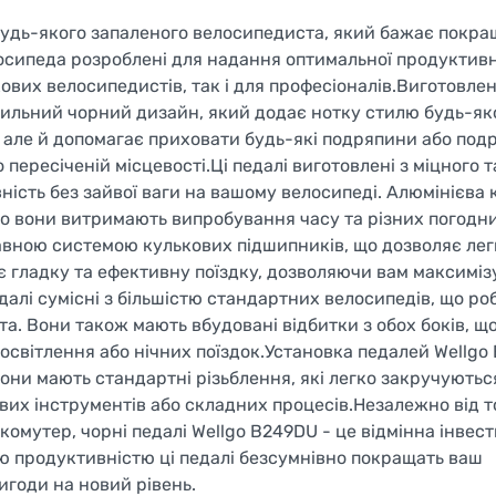
я будь-якого запаленого велосипедиста, який бажає покра
лосипеда розроблені для надання оптимальної продуктивн
кових велосипедистів, так і для професіоналів.Виготовлен
стильний чорний дизайн, який додає нотку стилю будь-я
, але й допомагає приховати будь-які подряпини або подр
пересіченій місцевості.Ці педалі виготовлені з міцного т
ність без зайвої ваги на вашому велосипеді. Алюмінієва 
 що вони витримають випробування часу та різних погодн
авною системою кулькових підшипників, що дозволяє лег
є гладку та ефективну поїздку, дозволяючи вам максиміз
далі сумісні з більшістю стандартних велосипедів, що роб
. Вони також мають вбудовані відбитки з обох боків, щ
освітлення або нічних поїздок.Установка педалей Wellgo
Вони мають стандартні різьблення, які легко закручуютьс
их інструментів або складних процесів.Незалежно від то
мутер, чорні педалі Wellgo B249DU - це відмінна інвести
ю продуктивністю ці педалі безсумнівно покращать ваш
игоди на новий рівень.