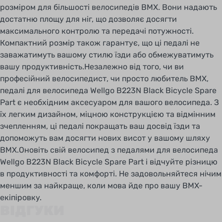
розміром для більшості велосипедів BMX. Вони надають
достатню площу для ніг, що дозволяє досягти
максимального контролю та передачі потужності.
Компактний розмір також гарантує, що ці педалі не
заважатимуть вашому стилю їзди або обмежуватимуть
вашу продуктивність.Незалежно від того, чи ви
професійний велосипедист, чи просто любитель BMX,
педалі для велосипеда Wellgo B223N Black Bicycle Spare
Part є необхідним аксесуаром для вашого велосипеда. З
їх легким дизайном, міцною конструкцією та відмінним
зчепленням, ці педалі покращать ваш досвід їзди та
допоможуть вам досягти нових висот у вашому шляху
BMX.Оновіть свій велосипед з педалями для велосипеда
Wellgo B223N Black Bicycle Spare Part і відчуйте різницю
в продуктивності та комфорті. Не задовольняйтеся нічим
меншим за найкраще, коли мова йде про вашу BMX-
екіпіровку.
ВІДГУКИ