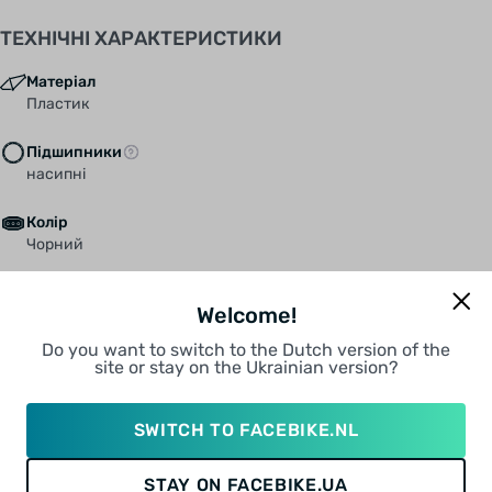
ТЕХНІЧНІ ХАРАКТЕРИСТИКИ
Матеріал
Пластик
Підшипники
насипні
Колір
Чорний
Вага
Welcome!
340 г/пара
Do you want to switch to the Dutch version of the
ОПИС
site or stay on the Ukrainian version?
Педалі для велосипеда Wellgo B223N Black Bicycle Spare
SWITCH TO FACEBIKE.NL
Part - обов'язкова річ для будь-якого шанувальника BMX
або професійного велосипедиста. Ці педалі розроблені
STAY ON FACEBIKE.UA