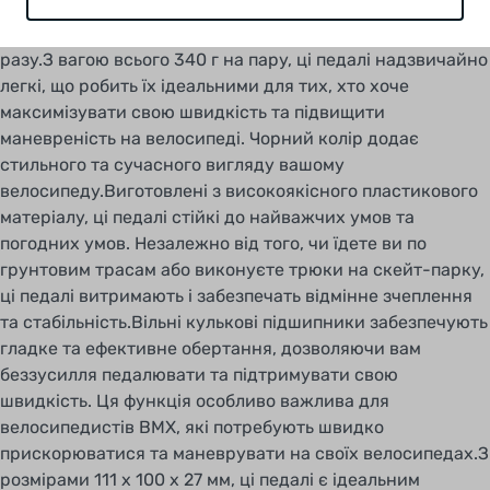
для надання найкращої продуктивності та довговічності,
забезпечуючи гладку і комфортну поїздку кожного
разу.З вагою всього 340 г на пару, ці педалі надзвичайно
легкі, що робить їх ідеальними для тих, хто хоче
максимізувати свою швидкість та підвищити
маневреність на велосипеді. Чорний колір додає
стильного та сучасного вигляду вашому
велосипеду.Виготовлені з високоякісного пластикового
матеріалу, ці педалі стійкі до найважчих умов та
погодних умов. Незалежно від того, чи їдете ви по
грунтовим трасам або виконуєте трюки на скейт-парку,
ці педалі витримають і забезпечать відмінне зчеплення
та стабільність.Вільні кулькові підшипники забезпечують
гладке та ефективне обертання, дозволяючи вам
беззусилля педалювати та підтримувати свою
швидкість. Ця функція особливо важлива для
велосипедистів BMX, які потребують швидко
прискорюватися та маневрувати на своїх велосипедах.З
розмірами 111 x 100 x 27 мм, ці педалі є ідеальним