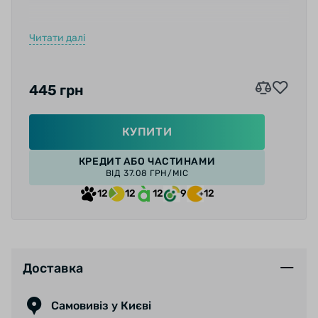
Читати далі
Характеристики:
• Призначення: BMX;
445 грн
• Розміри: 111 х 100 х 27 мм;
КУПИТИ
• Матеріал корпусу: пластик Nylon fiber;
КРЕДИТ АБО ЧАСТИНАМИ
ВІД 37.08 ГРН/МІС
• Матеріал осі: Cr-Mo;
12
12
12
9
12
• Підшипники: насипні;
• Колір: чорний;
Доставка
• Вага: 340 г/пара.
Самовивіз у Києві
Бренд: Wellgo