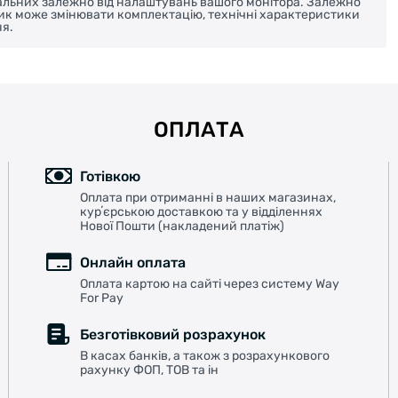
реальних залежно від налаштувань вашого монітора. Залежно
ник може змінювати комплектацію, технічні характеристики
я.
ОПЛАТА
Готівкою
Оплата при отриманні в наших магазинах,
курʼєрською доставкою та у відділеннях
Нової Пошти (накладений платіж)
Онлайн оплата
Оплата картою на сайті через систему Way
For Pay
Безготівковий розрахунок
В касах банків, а також з розрахункового
рахунку ФОП, ТОВ та ін