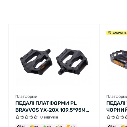
ЗАБРАТИ 
Платформи
Платформ
ПЕДАЛІ ПЛАТФОРМИ PL
ПЕДАЛІ
BRAVVOS YX-20X 109.5*95ММ
ЧОРНИ
(ЧОРН.)
0 відгуків
12
12
12
9
12
12