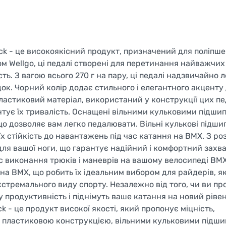
ack - це високоякісний продукт, призначений для поліпш
Welcome!
м Wellgo, ці педалі створені для перетинання найважчих
Do you want to switch to the Dutch version of the site or
. З вагою всього 270 г на пару, ці педалі надзвичайно л
stay on the Ukrainian version?
здок. Чорний колір додає стильного і елегантного акценту
ластиковий матеріал, використаний у конструкції цих пе
SWITCH TO FACEBIKE.NL
нтує їх тривалість. Оснащені вільними кульковими підши
що дозволяє вам легко педалювати. Вільні кулькові підш
STAY ON FACEBIKE.UA
х стійкість до навантажень під час катання на BMX. З ро
для вашої ноги, що гарантує надійний і комфортний захва
час виконання трюків і маневрів на вашому велосипеді BMX
 на BMX, що робить їх ідеальним вибором для райдерів, як
стремального виду спорту. Незалежно від того, чи ви п
у продуктивність і піднімуть ваше катання на новий рівен
 - це продукт високої якості, який пропонує міцність,
ою пластиковою конструкцією, вільними кульковими підши