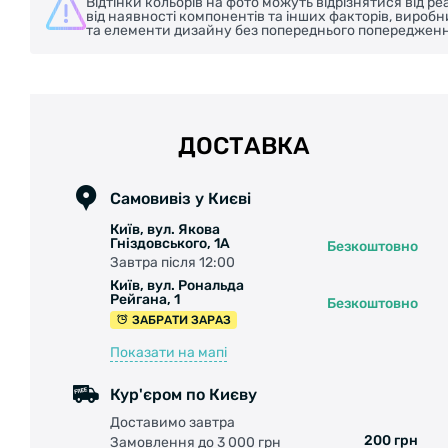
Відтінки кольорів на фото можуть відрізнятися від 
від наявності компонентів та інших факторів, вироб
та елементи дизайну без попереднього попередженн
ДОСТАВКА
Самовивіз у Києві
Київ, вул. Якова
Гніздовського, 1А
Безкоштовно
Завтра після 12:00
Київ, вул. Рональда
Рейгана, 1
Безкоштовно
ЗАБРАТИ ЗАРАЗ
Показати на мапі
Кур'єром по Києву
Доставимо завтра
200 грн
Замовлення до 3 000 грн