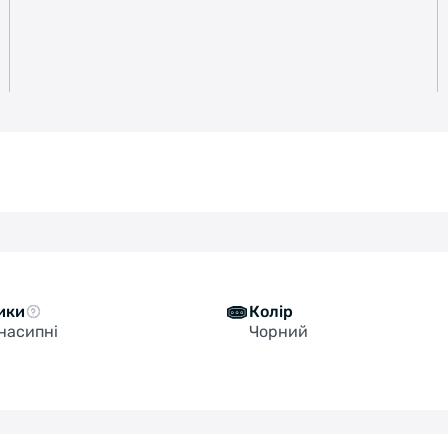
ики
Колір
 насипні
Чорний