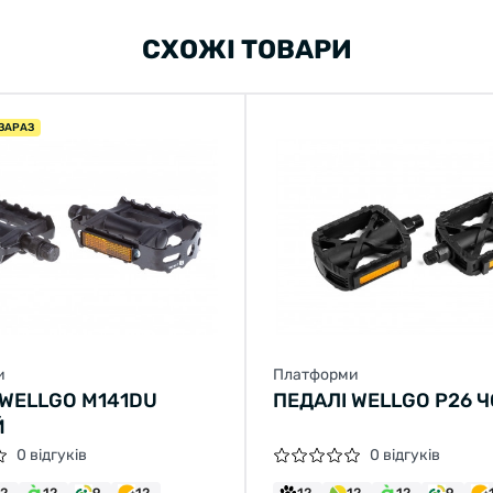
СХОЖІ ТОВАРИ
ЗАРАЗ
и
Платформи
 WELLGO M141DU
ПЕДАЛІ WELLGO P26 
Й
0 відгуків
0 відгуків
12
12
9
12
12
12
12
9