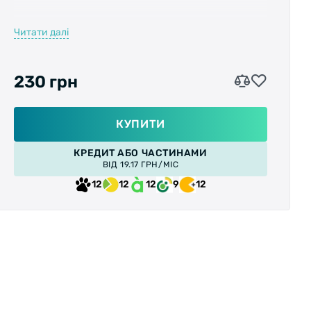
Читати далі
Характеристики:
• Призначення: BMX;
230 грн
• Розміри: 106 х 90 х 31.7 мм;
КУПИТИ
• Матеріал корпусу: пластик;
КРЕДИТ АБО ЧАСТИНАМИ
ВІД 19.17 ГРН/МІС
• Матеріал осі: Cr-Mo;
12
12
12
9
12
• Підшипники: кулькові насипні;
• Колір: чорний;
• Вага: 270 г/пара.
Бренд: Wellgo