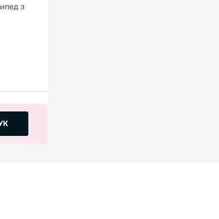
сипед з
УК