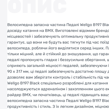
ОПИС
Велосипедна запасна частина Педалі Wellgo B197 Bl
досвіду катання на BMX. Виготовлені відомим брендо
місцевостей і забезпечують оптимальну продуктивність
гарантує, що вони не будуть вас тягнути під час пої
велосипеда, роблячи його виділятися серед інших. П
тільки міцний, але й стійкий до зношування, що гара
педалі пропонують гладке і беззусильне обертання, 
сприяють загальній міцності педалей, забезпечуючи ї
90 x 317 мм, ці педалі забезпечують достатню площу 
дозволяє вам зберігати контроль і стабільність під 
Wellgo B197 Black спеціально розроблені для катання
насолоджуються адреналіном і захопленням цього ек
райдер BMX, чи початківець, ці педалі підвищать ваш
велосипедна запасна частина Педалі Wellgo B197 Black
продуктивність і стиль. З їх легким дизайном, міцн