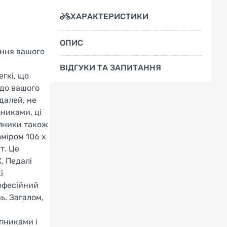
ХАРАКТЕРИСТИКИ
ОПИС
ення вашого
ВІДГУКИ ТА ЗАПИТАННЯ
егкі, що
 до вашого
далей, не
пниками, ці
ипники також
зміром 106 x
т. Це
. Педалі
і
рофесійний
ь. Загалом,
пниками і