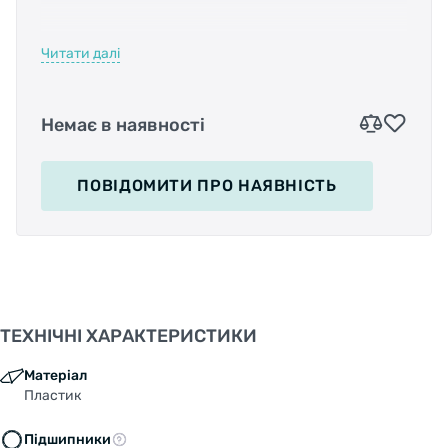
Читати далі
Характеристики:
• Призначення: BMX;
Немає в наявності
• Розміри: 111 х 98.7 х 26.5 мм;
ПОВІДОМИТИ
ПРО НАЯВНІСТЬ
• Матеріал корпусу: пластик;
• Матеріал осі: Cr-Mo;
• Підшипники: кулькові насипні;
ТЕХНІЧНІ ХАРАКТЕРИСТИКИ
• Колір: чорний;
Матеріал
Пластик
• Вага: 288 г/пара.
Підшипники
Бренд: Wellgo