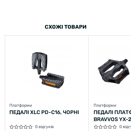
СХОЖІ ТОВАРИ
Платформи
Платформи
ПЕДАЛІ XLC PD-C16, ЧОРНІ
ПЕДАЛІ ПЛАТ
BRAVVOS YX-
109.5*95ММ (
0 відгуків
0 відг