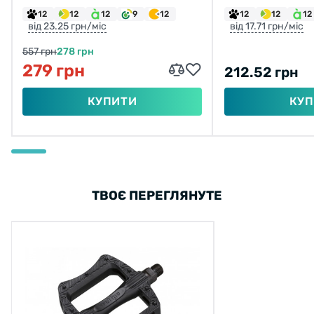
12
12
12
9
12
12
12
12
від 23.25 грн/міс
від 17.71 грн/міс
557 грн
278 грн
279 грн
212.52 грн
КУПИТИ
КУП
ТВОЄ ПЕРЕГЛЯНУТЕ