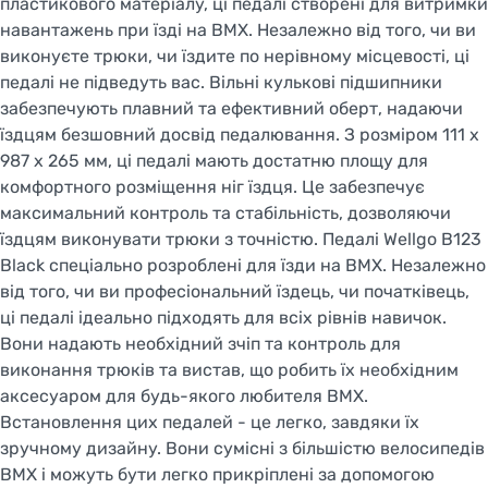
пластикового матеріалу, ці педалі створені для витримки
навантажень при їзді на BMX. Незалежно від того, чи ви
виконуєте трюки, чи їздите по нерівному місцевості, ці
педалі не підведуть вас. Вільні кулькові підшипники
забезпечують плавний та ефективний оберт, надаючи
їздцям безшовний досвід педалювання. З розміром 111 x
987 x 265 мм, ці педалі мають достатню площу для
комфортного розміщення ніг їздця. Це забезпечує
максимальний контроль та стабільність, дозволяючи
їздцям виконувати трюки з точністю. Педалі Wellgo B123
Black спеціально розроблені для їзди на BMX. Незалежно
від того, чи ви професіональний їздець, чи початківець,
ці педалі ідеально підходять для всіх рівнів навичок.
Вони надають необхідний зчіп та контроль для
виконання трюків та вистав, що робить їх необхідним
аксесуаром для будь-якого любителя BMX.
Встановлення цих педалей - це легко, завдяки їх
зручному дизайну. Вони сумісні з більшістю велосипедів
BMX і можуть бути легко прикріплені за допомогою