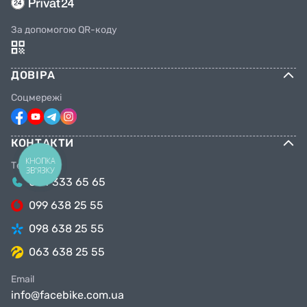
За допомогою QR-коду
ДОВІРА
Соцмережі
КОНТАКТИ
КНОПКА
Телефони
ЗВ'ЯЗКУ
044 333 65 65
099 638 25 55
098 638 25 55
063 638 25 55
Email
info@facebike.com.ua