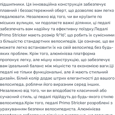
підшипники. Ця інноваційна конструкція забезпечує
плавний і беззастережний оберт, що дозволяє вам легко
педалювати. Незалежно від того, чи ви круїзите по
міських вулицях, чи подолаєте важкі ділянки, ці педалі
забезпечать вам надійну та ефективну поїздку.Педалі
Primo Stricker мають розмір 9/16", що робить їх сумісними
з більшістю стандартних велосипедів. Це означає, що ви
можете легко встановити їх на свій велосипед без будь-
яких проблем. Крім того, алюмінієва платформа
пропонує легку, але міцну конструкцію, що забезпечує
вам ідеальний баланс між міцністю та економією ваги.Ці
педалі не тільки функціональні, але й мають стильний
дизайн. Білий колір додає штрих елегантності до вашого
велосипеда, роблячи його виразним серед інших.
Незалежно від того, чи ви вподобаєте класичний або
сучасний стиль, ці педалі підійдуть до будь-якого стилю
велосипеда.Крім того, педалі Primo Stricker розроблені з
урахуванням безпеки велосипедиста. Алюмінієва