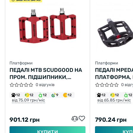
Платформи
Платформи
ПЕДАЛІ MTB SCUDGOOD НА
ПЕДАЛІ MPEDA
ПРОМ. ПІДШИПНИКИ,
ПЛАТФОРМА, 
НЕЙЛОН, ЧЕРВОНІ
ПІДШИПНІ. (
0 відгуків
0 відг
12
12
12
9
12
12
12
12
від 75.09 грн/міс
від 65.85 грн/міс
901.12 грн
790.24 грн
КУПИТИ
КУП