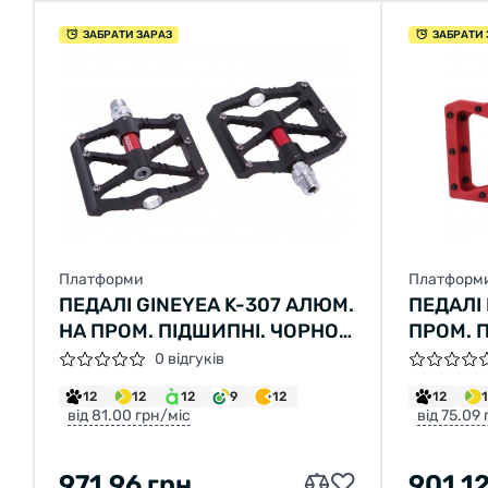
ЗАБРАТИ ЗАРАЗ
ЗАБРАТИ 
Платформи
Платформ
ПЕДАЛІ GINEYEA K-307 АЛЮМ.
ПЕДАЛІ
НА ПРОМ. ПІДШИПНІ. ЧОРНО-
ПРОМ. 
ЧЕРВОНІ (ЧОРНО-ЧЕРВОНИЙ)
НЕЙЛОН
0 відгуків
12
12
12
9
12
12
від 81.00 грн/міс
від 75.09
971.96 грн
901.12