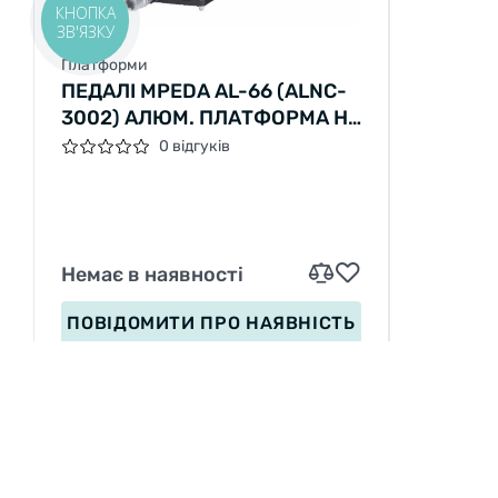
КНОПКА
ЗВ'ЯЗКУ
ТОП
Платформи
ПЕДАЛІ MPEDA AL-66 (ALNC-
3002) АЛЮМ. ПЛАТФОРМА НА
ПРОМ. ПІДШИПНІ. (ЧОРНИЙ)
0 відгуків
Немає в наявності
ПОВІДОМИТИ
ПРО НАЯВНІСТЬ