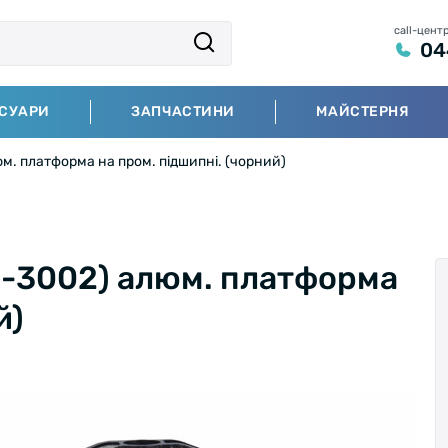
call-цент
04
СУАРИ
ЗАПЧАСТИНИ
МАЙСТЕРНЯ
м. платформа на пром. підшипні. (чорний)
C-3002) алюм. платформа
й)