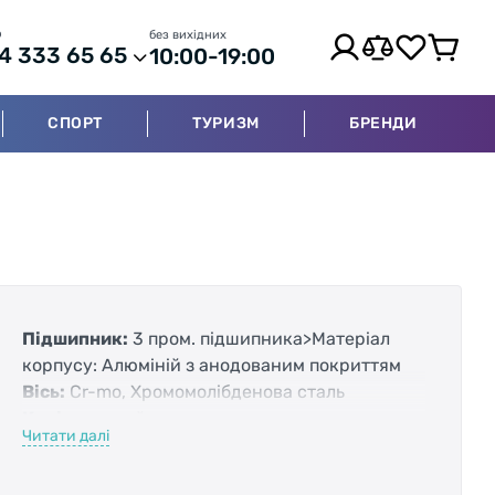
р
без вихідних
4 333 65 65
10:00-19:00
СПОРТ
ТУРИЗМ
БРЕНДИ
Підшипник:
3 пром. підшипника>Матеріал
корпусу: Алюміній з анодованим покриттям
Вісь:
Cr-mo, Хромомолібденова сталь
Колір:
чорний<
Читати далі
Особливості:
знімні металеві шипи, для