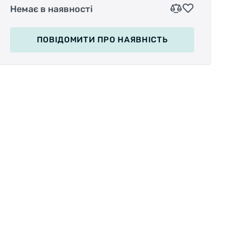
покращення зчеплення підошви з поверхнею
Немає в наявності
педалі, запобігають зісковзування ноги.
ПОВІДОМИТИ
ПРО НАЯВНІСТЬ