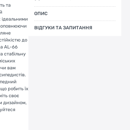
ть та
 й
ОПИС
х ідеальними
 доповнюючи
ВІДГУКИ ТА ЗАПИТАННЯ
лляне
стійкістю до
da AL-66
а стабільну
міських
ючи вам
сипедистів.
ипедний
 що робить їх
іть своє
м дизайном,
жуйтеся