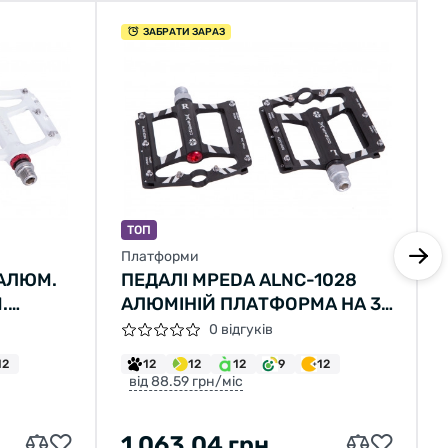
ЗАБРАТИ ЗАРАЗ
ТОП
Платформи
 АЛЮМ.
ПЕДАЛІ MPEDA ALNC-1028
.
АЛЮМІНІЙ ПЛАТФОРМА НА 3
ПРОМ. ПІДШИПНИКА ЧОРНИЙ
0 відгуків
12
12
12
12
9
12
від 88.59 грн/міс
1 063.04 грн