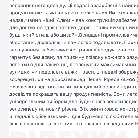
велосипедного досвіду. Ці педалі розроблені з найв
продуктивність, які не мають собі рівних.Виготовлені 
надзвичайно міцні. Алюмінієва конструкція забезпечу
для довгих поїздок і важких доріг. Стильний чорни
будь-який стиль або дизайн.Оснащені промисловими 
обертання, дозволяючи вам легко педалювати. Проми
зношування, забезпечуючи тривалу продуктивність. 
гарантує безшовну та приємну поїздку кожного разу
поверхню для ваших ніг, пропонуючи максимальний ко
вулицях, чи подолаєте важкі траси, ці педалі збереж
зосередитися на дорозі вперед.Педалі Mpeda AL-66 (
Незалежно від того, чи ви випадковий велосипедист
досвід та покращать вашу продуктивність. Вони легкі 
універсальним вибором для будь-якого велосипедиста
велосипеду на новий рівень. З їх винятковою конс
ці педалі є обов'язковими для будь-якого любителя 
більш плавною та ефективною поїздкою з педалями 