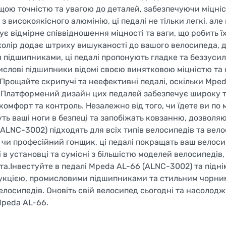
ищою точністю та увагою до деталей, забезпечуючи міцніс
з високоякісного алюмінію, ці педалі не тільки легкі, але
є відмірне співвідношення міцності та ваги, що робить ї
й колір додає штриху вишуканості до вашого велосипеда,
підшипниками, ці педалі пропонують гладке та беззуси
слові підшипники відомі своєю винятковою міцністю та 
Прощайте скрипучі та неефективні педалі, оскільки Mpe
.Платформений дизайн цих педалей забезпечує широку т
мфорт та контроль. Незалежно від того, чи їдете ви по 
уть ваші ноги в безпеці та запобіжать ковзанню, дозволя
ALNC-3002) підходять для всіх типів велосипедів та вело
, чи професійний гонщик, ці педалі покращать ваш велос
в установці та сумісні з більшістю моделей велосипедів,
.Інвестуйте в педалі Mpeda AL-66 (ALNC-3002) та піднім
трукцією, промисловими підшипниками та стильним чорни
велосипедів. Оновіть свій велосипед сьогодні та насолод
Mpeda AL-66.