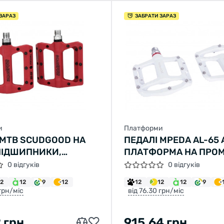
ЗАРАЗ
ЗАБРАТИ ЗАРАЗ
и
Платформи
 MTB SCUDGOOD НА
ПЕДАЛІ MPEDA AL-65
ПІДШИПНИКИ,
ПЛАТФОРМА НА ПРОМ
, ЧЕРВОНІ
ПІДШИПНІ. (БІЛИЙ)
0 відгуків
0 відгуків
12
12
9
12
12
12
12
9
 грн/міс
від 76.30 грн/міс
 грн
915.64 грн