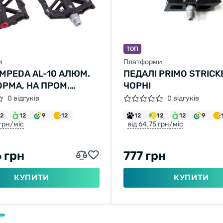
ТОП
и
Платформи
 MPEDA AL-10 АЛЮМ.
ПЕДАЛІ PRIMO STRICK
РМА, НА ПРОМ.
ЧОРНІ
НІ. (ЧОРНИЙ)
0 відгуків
0 відгуків
12
12
9
12
12
12
12
9
 грн/міс
від 64.75 грн/міс
6 грн
777 грн
КУПИТИ
КУПИТИ