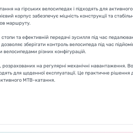
ання на гірських велосипедах і підходять для активного
ієвий корпус забезпечує міцність конструкції та стабіль
мов маршруту.
стопи та ефективній передачі зусилля під час педалюва
озволяє зберігати контроль велосипеда під час підйомів,
и велосипедами різних конфігурацій.
в, розрахованих на регулярні механічні навантаження. В
одять для щоденної експлуатації. Це практичне рішення 
 активного MTB-катання.