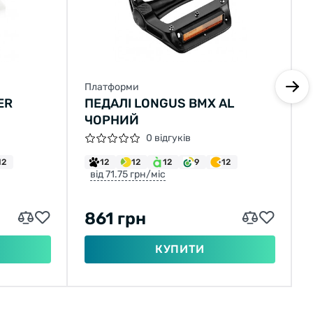
Платформи
ER
ПЕДАЛІ LONGUS BMX AL
ЧОРНИЙ
0 відгуків
12
12
12
12
9
12
від 71.75 грн/міс
861 грн
КУПИТИ