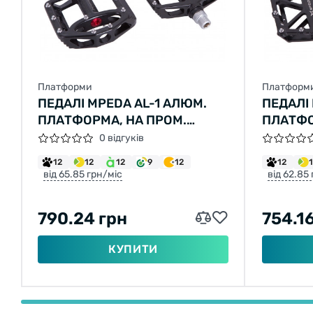
Платформи
Платформ
ПЕДАЛІ MPEDA AL-1 АЛЮМ.
ПЕДАЛІ
ПЛАТФОРМА, НА ПРОМ.
ПЛАТФО
ПІДШИПНІ. (ЧОРНИЙ)
ПІДШИП
0 відгуків
12
12
12
9
12
12
від 65.85 грн/міс
від 62.85
790.24 грн
754.1
КУПИТИ