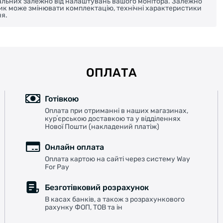
реальних залежно від налаштувань вашого монітора. Залежно
ник може змінювати комплектацію, технічні характеристики
я.
ОПЛАТА
Готівкою
Оплата при отриманні в наших магазинах,
курʼєрською доставкою та у відділеннях
Нової Пошти (накладений платіж)
Онлайн оплата
Оплата картою на сайті через систему Way
For Pay
Безготівковий розрахунок
В касах банків, а також з розрахункового
рахунку ФОП, ТОВ та ін