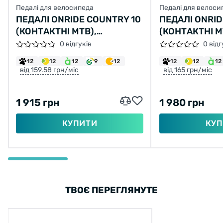
Педалі для велосипеда
Педалі для велоси
ПЕДАЛІ ONRIDE COUNTRY 10
ПЕДАЛІ ONRID
(КОНТАКТНІ MTB),
(КОНТАКТНІ M
АЛЮМІНІЙ, ПРОМ., ЧОРНИЙ
АЛЮМІНІЙ, П
0 відгуків
0 відг
12
12
12
9
12
12
12
12
від 159.58 грн/міс
від 165 грн/міс
1 915 грн
1 980 грн
КУПИТИ
КУП
ТВОЄ ПЕРЕГЛЯНУТЕ