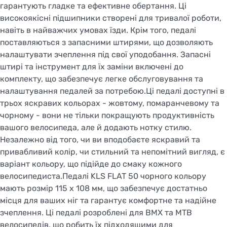
гарантують гладке та ефективне обертання. Ці
високоякісні підшипники створені для тривалої роботи,
навіть в найважчих умовах їзди. Крім того, педалі
поставляються з запасними штирями, що дозволяють
налаштувати зчеплення під свої уподобання. Запасні
штирі та інструмент для їх заміни включені до
комплекту, що забезпечує легке обслуговування та
налаштування педалей за потребою.Ці педалі доступні в
трьох яскравих кольорах - жовтому, помаранчевому та
чорному - вони не тільки покращують продуктивність
вашого велосипеда, але й додають нотку стилю.
Незалежно від того, чи ви вподобаєте яскравий та
привабливий колір, чи стильний та непомітний вигляд, є
варіант кольору, що підійде до смаку кожного
велосипедиста.Педалі KLS FLAT 50 чорного кольору
мають розмір 115 х 108 мм, що забезпечує достатньо
місця для ваших ніг та гарантує комфортне та надійне
зчеплення. Ці педалі розроблені для BMX та MTB
велосипедів, що робить їх підходящими для