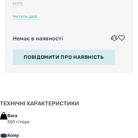
MTB.
Читати далі
Характеристика: призначення - BMX, MTB;
Немає в наявності
розміри - 115 х 108мм; матеріал корпусу -
литий алюміній; матеріал осі - легована Cr-Mo
сталь; підшипники - LSL + закриті промислові;
ПОВІДОМИТИ
ПРО НАЯВНІСТЬ
змінні шипи; вісь виготовлена фрезуванням на
станку CNC; запасні шипи та інструмент, для
їх заміни, йде в комплекті з педалями.
ТЕХНІЧНІ ХАРАКТЕРИСТИКИ
Вага: 550 г / пара.
Вага
550 г/пара
Колір
Колір: жовтий, помаранчевий, чорний.