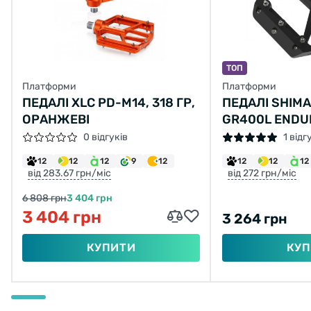
ТОП
Платформи
Платформи
ПЕДАЛІ XLC PD-M14, 318 ГР,
ПЕДАЛІ SHIMA
ОРАНЖЕВІ
GR400L ENDU
ЧОРНИЙ
0 відгуків
1 відг
12
12
12
9
12
12
12
12
від 283.67 грн/міс
від 272 грн/міс
6 808 грн
3 404 грн
3 404 грн
3 264 грн
КУПИТИ
КУП