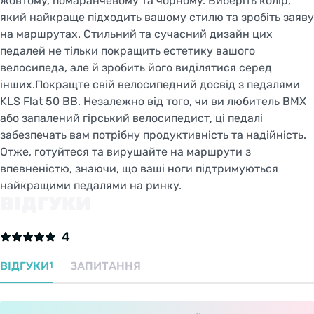
жовтому, помаранчевому та чорному. Виберіть колір,
який найкраще підходить вашому стилю та зробіть заяву
Welcome!
на маршрутах. Стильний та сучасний дизайн цих
педалей не тільки покращить естетику вашого
Do you want to switch to the Dutch version of the
site or stay on the Ukrainian version?
велосипеда, але й зробить його виділятися серед
інших.Покращте свій велосипедний досвід з педалями
KLS Flat 50 BB. Незалежно від того, чи ви любитель BMX
SWITCH TO FACEBIKE.NL
або запалений гірський велосипедист, ці педалі
забезпечать вам потрібну продуктивність та надійність.
STAY ON FACEBIKE.UA
Отже, готуйтеся та вирушайте на маршрути з
впевненістю, знаючи, що ваші ноги підтримуються
найкращими педалями на ринку.
ВІДГУКИ
4
ВІДГУКИ
ЗАПИТАННЯ
1