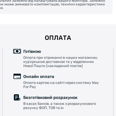
реальних залежно від налаштувань вашого монітора. Залежно
ник може змінювати комплектацію, технічні характеристики
я.
ОПЛАТА
Готівкою
Оплата при отриманні в наших магазинах,
курʼєрською доставкою та у відділеннях
Нової Пошти (накладений платіж)
Онлайн оплата
Оплата картою на сайті через систему Way
For Pay
Безготівковий розрахунок
В касах банків, а також з розрахункового
рахунку ФОП, ТОВ та ін