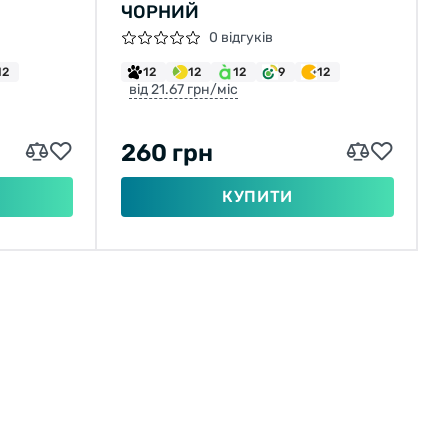
ЧОРНИЙ
0 відгуків
12
12
12
12
9
12
від 21.67 грн/міс
260 грн
КУПИТИ