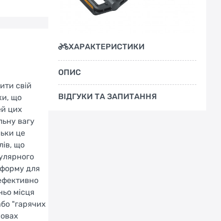
ХАРАКТЕРИСТИКИ
ОПИС
ити свій
ВІДГУКИ ТА ЗАПИТАННЯ
ки, що
ей цих
льну вагу
льки це
лів, що
гулярного
тформу для
 ефективно
ньо місця
або "гарячих
мовах