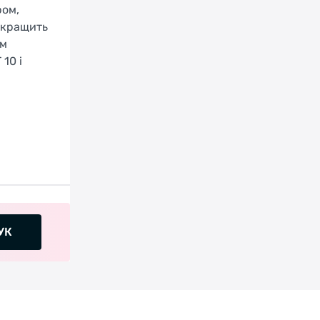
ром,
окращить
им
10 і
УК