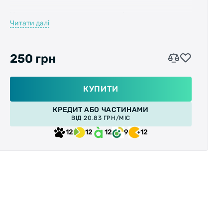
Характеристика: виготовлені з композитного
Читати далі
нейлону; сталева вісь; кулькові підшипники;
розмір - 110 х 104 мм; бічні світловідбиваючі
катафоти, для позначення велосипедиста в
250 грн
темну пору доби.
Вага: 320 г.
КУПИТИ
КРЕДИТ АБО ЧАСТИНАМИ
ВІД 20.83 ГРН/МІС
12
12
12
9
12