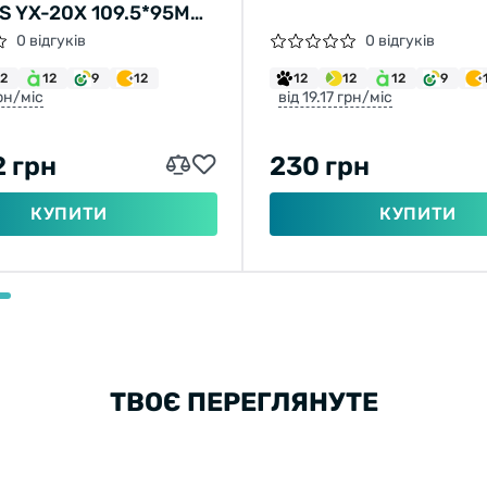
S YX-20X 109.5*95ММ
0 відгуків
0 відгуків
12
12
9
12
12
12
12
9
грн/міс
від 19.17 грн/міс
2 грн
230 грн
КУПИТИ
КУПИТИ
ТВОЄ ПЕРЕГЛЯНУТЕ