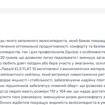
будь-якого запаленого велосипедиста, який бажає покращ
зпечення оптимальної продуктивності, комфорту та безпе
сипедистів, так і для професіоналів.Однією з особливост
320 грамів, що дозволяє легко педалювати і зменшує зага
 любить довгі поїздки або бере участь у змаганнях, оскі
Педалі KLS FLAT 10 виготовлені з високоякісних матеріа
 з композитного нейлону, який витримує навантаження ре
додає міцності і стабільності, забезпечуючи надійну пла
кових підшипників забезпечує плавний оберт, що дозволяє
.Ці педалі мають розміри 110 х 104 мм, що надає достат
оділити тиск рівномірно, зменшуючи ризик дискомфорту 
ть бічних відбитків покращує видимість велосипедиста в у