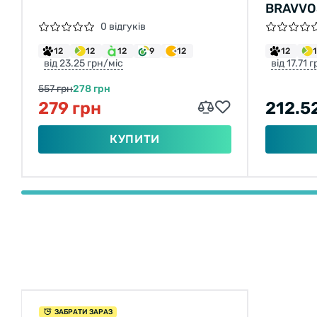
BRAVVO
(ЧОРН.)
0 відгуків
12
12
12
9
12
12
від 23.25 грн/міс
від 17.71 
557 грн
278 грн
279 грн
212.5
КУПИТИ
ЗАБРАТИ ЗАРАЗ