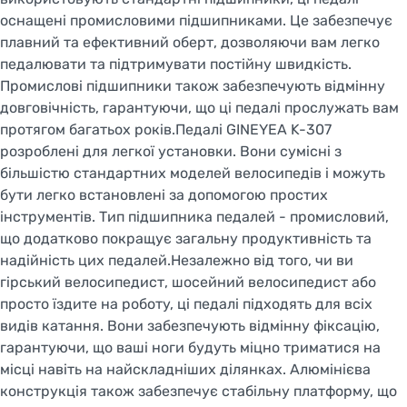
оснащені промисловими підшипниками. Це забезпечує
плавний та ефективний оберт, дозволяючи вам легко
педалювати та підтримувати постійну швидкість.
Промислові підшипники також забезпечують відмінну
довговічність, гарантуючи, що ці педалі прослужать вам
протягом багатьох років.Педалі GINEYEA K-307
розроблені для легкої установки. Вони сумісні з
більшістю стандартних моделей велосипедів і можуть
бути легко встановлені за допомогою простих
інструментів. Тип підшипника педалей - промисловий,
що додатково покращує загальну продуктивність та
надійність цих педалей.Незалежно від того, чи ви
гірський велосипедист, шосейний велосипедист або
просто їздите на роботу, ці педалі підходять для всіх
видів катання. Вони забезпечують відмінну фіксацію,
гарантуючи, що ваші ноги будуть міцно триматися на
місці навіть на найскладніших ділянках. Алюмінієва
конструкція також забезпечує стабільну платформу, що