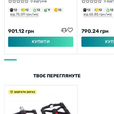
НЕЙЛОН, ЧЕРВОНІ
ПІДШИПНІ. (
0 відгуків
0 відг
12
12
12
9
12
12
12
12
від 75.09 грн/міс
від 65.85 грн/міс
901.12 грн
790.24 грн
КУПИТИ
КУП
ТВОЄ ПЕРЕГЛЯНУТЕ
ЗАБРАТИ ЗАРАЗ