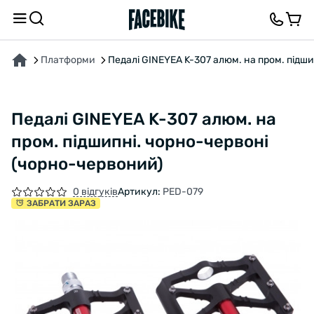
ПРО ТОВАР
ХАРАКТЕРИСТИКИ
ОПИС
ВІДГУКИ ТА ЗАПИТАННЯ
Платформи
Педалі GINEYEA K-307 алюм. на пром. підш
Педалі GINEYEA K-307 алюм. на
пром. підшипні. чорно-червоні
(чорно-червоний)
0 відгуків
Артикул:
PED-079
ЗАБРАТИ ЗАРАЗ