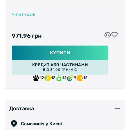
Читати далі
Тип підшипника:
промисловий
971.96 грн
Кількість підшипників:
3
Матеріал:
алюміній
КУПИТИ
КРЕДИТ АБО ЧАСТИНАМИ
Розмір:
105X99X23mm
ВІД 81.00 ГРН/МІС
12
12
12
9
12
Особливість:
змінні шипи
Доставка
Самовивіз у Києві