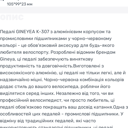
105*99*23 мм
ОПИС
Педалі GINEYEA K-307 з алюмінієвим корпусом та
промисловими підшипниками у чорно-червоному
кольорі - це обов'язковий аксесуар для будь-якого
любителя велоспорту. Розроблені відомим брендом
Gineya, ці педалі забезпечують виняткову
продуктивність та довговічність.Виготовлені з
високоякісного алюмінію, ці педалі не тільки легкі, але й
Welcome!
надзвичайно міцні. Чорно-червона комбінація кольорів
додає стиль до вашого велосипеда, роблячи його
Do you want to switch to the Dutch version of the
site or stay on the Ukrainian version?
виділятися серед інших. Незалежно від того, чи ви
професійний велосипедист, чи просто любитель, ці
педалі обов'язково покращать ваш досвід катання.Одна з
SWITCH TO FACEBIKE.NL
особливостей цих педалей - промислові підшипники. У
відміну від традиційних педалей, які часто
STAY ON FACEBIKE.UA
використовують стандартні підшипники, ці педалі