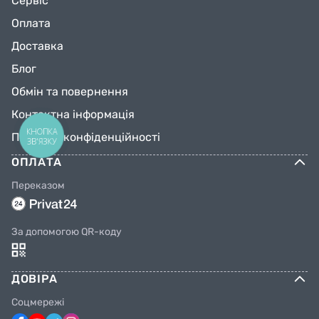
Сервіс
Оплата
Доставка
Блог
Обмін та повернення
Контактна інформація
КНОПКА
Політика конфіденційності
ЗВ'ЯЗКУ
ОПЛАТА
Переказом
За допомогою QR-коду
ДОВІРА
Соцмережі