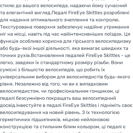
стилю до вашого велосипеда, надаючи йому сучасний
та елегантний вигляд.Педалі FireEye Skittles розроблені
для надання оптимального зчеплення та контролю.
Текстурована поверхня забезпечує надійне утримання
ніг на місці, навіть під час найінтенсивніших поїздок. Ця
функція особливо корисна для гірського велосипедизму
або будь-якої іншої діяльності, яка вимагає швидких та
точних рухів.Встановлення педалей FireEye Skittles - це
легко, завдяки їх стандартному розміру різьби. Вони
сумісні з більшістю велосипедів, що робить їх
універсальним вибором для велосипедистів будь-якого
рівня. Незалежно від того, чи ви є випадковим
велосипедистом, чи професіональним гонщиком, ці
педалі безсумнівно покращать ваш велосипедний
досвід.Інвестуйте в педалі FireEye Skittles і підніміть своє
велосипедування на новий рівень. З їх технологією
герметичних підшипників, міцною нейлоновою
конструкцією та стильним білим кольором, ці педалі є