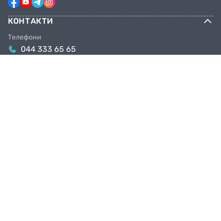
КОНТАКТИ
Телефони
044 333 65 65
099 638 25 55
098 638 25 55
063 638 25 55
Email
info@facebike.com.ua
Графік роботи
10:00-19:00
Магазини в Києві
Київ, вул. Якова Гніздовського, 1А
Київ, вул. Рональда Рейгана, 1