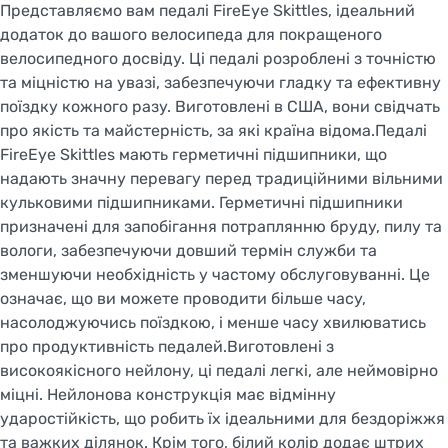
Представляємо вам педалі FireEye Skittles, ідеальний
додаток до вашого велосипеда для покращеного
велосипедного досвіду. Ці педалі розроблені з точністю
та міцністю на увазі, забезпечуючи гладку та ефективну
поїздку кожного разу. Виготовлені в США, вони свідчать
про якість та майстерність, за які країна відома.Педалі
FireEye Skittles мають герметичні підшипники, що
надають значну перевагу перед традиційними вільними
кульковими підшипниками. Герметичні підшипники
призначені для запобігання потраплянню бруду, пилу та
вологи, забезпечуючи довший термін служби та
зменшуючи необхідність у частому обслуговуванні. Це
означає, що ви можете проводити більше часу,
насолоджуючись поїздкою, і менше часу хвилюватись
про продуктивність педалей.Виготовлені з
високоякісного нейлону, ці педалі легкі, але неймовірно
міцні. Нейлонова конструкція має відмінну
ударостійкість, що робить їх ідеальними для бездоріжжя
та важких ділянок. Крім того, білий колір додає штрих