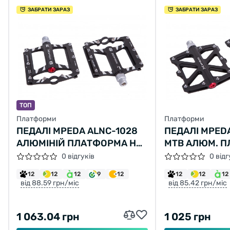
ЗАБРАТИ ЗАРАЗ
ЗАБРАТИ ЗАРАЗ
ТОП
Платформи
Платформи
ПЕДАЛІ MPEDA ALNC-1028
ПЕДАЛІ MPED
АЛЮМІНІЙ ПЛАТФОРМА НА
MTB АЛЮМ. П
3 ПРОМ. ПІДШИПНИКА
3 ПРОМ. ПІДШ
0 відгуків
0 відг
ЧОРНИЙ
(ЧОРНИЙ)
12
12
12
9
12
12
12
12
від 88.59 грн/міс
від 85.42 грн/міс
1 063.04 грн
1 025 грн