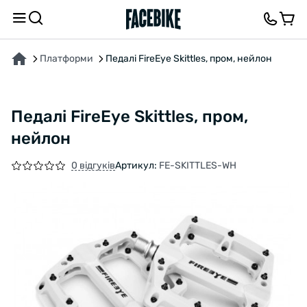
ПРО ТОВАР
ХАРАКТЕРИСТИКИ
ОПИС
ВІДГУКИ ТА ЗАПИТАННЯ
Платформи
Педалі FireEye Skittles, пром, нейлон
Педалі FireEye Skittles, пром,
нейлон
0 відгуків
Артикул:
FE-SKITTLES-WH