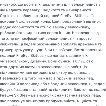
низькою, що робить їх ідеальними для велосипедистів,
які надають перевагу швидкості та маневреності.
Однією з особливостей педалей FireEye Skittles є їх
яскравий фіолетовий колір. Цей привабливий відтінок
додає особистості та стилю вашому велосипеду,
роблячи його виділятися серед інших. Незалежно від
того, чи ви професійний велосипедист, чи просто
любитель, ці педалі безсумнівно зроблять враження та
привернуть увагу, куди б ви не поїхали. Встановлення
педалей FireEye Skittles - це легкість завдяки їх
універсальному дизайну. Вони сумісні з більшістю
стандартних шатунів велосипеда, що робить їх
підходящими для широкого спектру велосипедів.
Незалежно від того, чи у вас є гірський велосипед,
шосейний велосипед або гібридний велосипед, ці педалі
будуть безшовно та надійно підходити. Заключно, педалі
FireEye Skittles - це високоякісна частина велосипеда,
яка пропонує виняткову продуктивність, міцність та