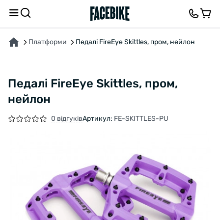
ПРО ТОВАР
ХАРАКТЕРИСТИКИ
ОПИС
ВІДГУКИ ТА ЗАПИТАННЯ
Платформи
Педалі FireEye Skittles, пром, нейлон
Педалі FireEye Skittles, пром,
нейлон
0 відгуків
Артикул:
FE-SKITTLES-PU