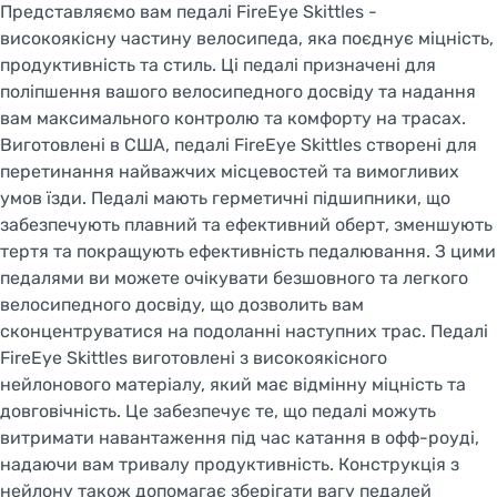
Представляємо вам педалі FireEye Skittles -
високоякісну частину велосипеда, яка поєднує міцність,
продуктивність та стиль. Ці педалі призначені для
поліпшення вашого велосипедного досвіду та надання
вам максимального контролю та комфорту на трасах.
Виготовлені в США, педалі FireEye Skittles створені для
перетинання найважчих місцевостей та вимогливих
умов їзди. Педалі мають герметичні підшипники, що
забезпечують плавний та ефективний оберт, зменшують
тертя та покращують ефективність педалювання. З цими
педалями ви можете очікувати безшовного та легкого
велосипедного досвіду, що дозволить вам
сконцентруватися на подоланні наступних трас. Педалі
FireEye Skittles виготовлені з високоякісного
нейлонового матеріалу, який має відмінну міцність та
довговічність. Це забезпечує те, що педалі можуть
витримати навантаження під час катання в офф-роуді,
надаючи вам тривалу продуктивність. Конструкція з
нейлону також допомагає зберігати вагу педалей