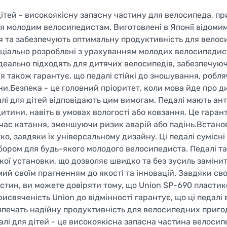
ітей - високоякісну запасну частину для велосипеда, п
я молодим велосипедистам. Виготовлені в Японії відоми
ня та забезпечують оптимальну продуктивність для велос
еціально розроблені з урахуванням молодих велосипедист
і ідеально підходять для дитячих велосипедів, забезпечую
я також гарантує, що педалі стійкі до зношування, робля
и.Безпека - це головний пріоритет, коли мова йде про д
алі для дітей відповідають цим вимогам. Педалі мають ан
итини, навіть в умовах вологості або ковзання. Це гаран
д час катання, зменшуючи ризик аварій або падінь.Встан
о, завдяки їх універсальному дизайну. Ці педалі сумісні
ибором для будь-якого молодого велосипедиста. Педалі т
кої установки, що дозволяє швидко та без зусиль замінит
мий своїм прагненням до якості та інновацій. Завдяки св
тин, ви можете довіряти тому, що Union SP-690 пластико
исвяченість Union до відмінності гарантує, що ці педал
печать надійну продуктивність для велосипедних приго
лі для дітей - це високоякісна запасна частина велосип