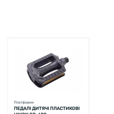
ЗАБРАТИ ЗАРАЗ
Платформи
Платформ
ПЕДАЛІ ДИТЯЧІ ПЛАСТИКОВІ
ПЕДАЛІ
FEIMIN FP-628
ПЛАСТИ
СВІТЛО
0 відгуків
12
12
12
9
12
12
від 8.33 грн/міс
від 10 грн
100 грн
120 г
КУПИТИ