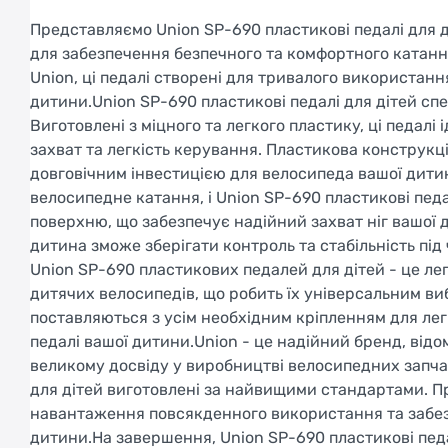
Представляємо Union SP-690 пластикові педалі для д
для забезпечення безпечного та комфортного катанн
Union, ці педалі створені для тривалого використан
дитини.Union SP-690 пластикові педалі для дітей сп
Виготовлені з міцного та легкого пластику, ці педал
захват та легкість керування. Пластикова конструкці
довговічним інвестицією для велосипеда вашої дитин
велосипедне катання, і Union SP-690 пластикові пед
поверхню, що забезпечує надійний захват ніг вашої д
дитина зможе зберігати контроль та стабільність пі
Union SP-690 пластикових педалей для дітей - це легк
дитячих велосипедів, що робить їх універсальним в
поставляються з усім необхідним кріпленням для лег
педалі вашої дитини.Union - це надійний бренд, відо
великому досвіду у виробництві велосипедних запчас
для дітей виготовлені за найвищими стандартами. Пр
навантаження повсякденного використання та забез
дитини.На завершення, Union SP-690 пластикові педа