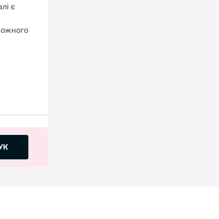
лі є
кожного
УК