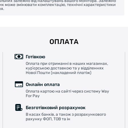
реальних залежно від налаштувань вашого монітора. Залежно
ник може змінювати комплектацію, технічні характеристики
я.
ОПЛАТА
Готівкою
Оплата при отриманні в наших магазинах,
курʼєрською доставкою та у відділеннях
Нової Пошти (накладений платіж)
Онлайн оплата
Оплата картою на сайті через систему Way
For Pay
Безготівковий розрахунок
В касах банків, а також з розрахункового
рахунку ФОП, ТОВ та ін