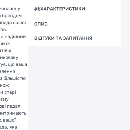
ризначену
ХАРАКТЕРИСТИКИ
м брендом
ипеда вашої
ОПИС
ів.
чи надійний
ВІДГУКИ ТА ЗАПИТАННЯ
чи їх
итяче
тиковзку
тує, що ваша
овлення
 з більшістю
акож
и старі
оєму
ві педалі
і витримають
д вашої
еда, яка