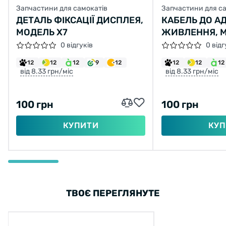
Запчастини для самокатів
Запчастини для с
Для определения правильного размера,
ДЕТАЛЬ ФІКСАЦІЇ ДИСПЛЕЯ,
КАБЕЛЬ ДО А
можно воспользоваться таблицей
МОДЕЛЬ X7
ЖИВЛЕННЯ, МО
соответствий:
X9, X10, X11
0 відгуків
0 відг
12
12
12
9
12
12
12
12
від 8.33 грн/міс
від 8.33 грн/міс
100 грн
100 грн
КУПИТИ
КУП
ТВОЄ ПЕРЕГЛЯНУТЕ