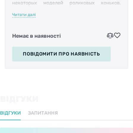
некоторых моделей роликовых коньков.
Предназначены для замены оригинальных
Читати далі
осей (при повреждении или износе) или для
установки пег на трюковые самокаты.
Выполнены из легированной стали, которая
Немає в наявності
обладает долговечностью и отличной
износостойкостью.
ПОВІДОМИТИ
ПРО НАЯВНІСТЬ
Ось представляет собой болтовое
соединение, надежно фиксирующее колесо
самоката. Данная позиция высокого качества
производства подходит под классический
ВІДГУКИ
шестигранный ключ. Оси ударопрочные и
устойчивы к истиранию, поэтому отлично
ВІДГУКИ
ЗАПИТАННЯ
подходят для активного катания и
исполнения трюков.
Характеристики: