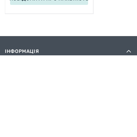
ІНФОРМАЦІЯ
Вакансії
Сервіс
Оплата
Доставка
Блог
Обмін та повернення
Контактна інформація
Політика конфіденційності