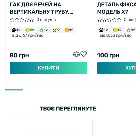
ГАК ДЛЯ РЕЧЕЙ НА
ДЕТАЛЬ ФІКСА
ВЕРТИКАЛЬНУ ТРУБУ,
МОДЕЛЬ X7
МОДЕЛЬ X7
0 відгуків
0 відг
12
12
12
9
12
12
12
12
від 6.67 грн/міс
від 8.33 грн/міс
80 грн
100 грн
КУПИТИ
КУП
ТВОЄ ПЕРЕГЛЯНУТЕ