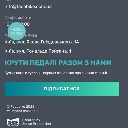
info@facebike.com.ua
Графік роботи
10:00-19:00
КНОПКА
ЗВ'ЯЗКУ
Магазини в Києві
Київ, вул. Якова Гніздовського, 1А
Київ, вул. Рональда Рейгана, 1
КРУТИ ПЕДАЛІ РАЗОМ З НАМИ
Будь з нами в тусовці і першим дізнаєшся про знижки та акції
ПІДПИСАТИСЯ
© Facebike 2026
Усі права захищені
Created by
Sense Production