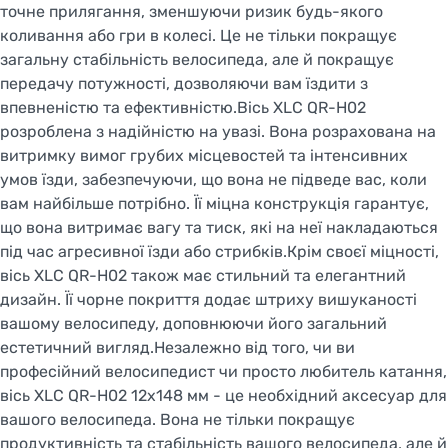
точне прилягання, зменшуючи ризик будь-якого
коливання або гри в колесі. Це не тільки покращує
загальну стабільність велосипеда, але й покращує
передачу потужності, дозволяючи вам їздити з
впевненістю та ефективністю.Вісь XLC QR-H02
розроблена з надійністю на увазі. Вона розрахована на
витримку вимог грубих місцевостей та інтенсивних
умов їзди, забезпечуючи, що вона не підведе вас, коли
вам найбільше потрібно. Її міцна конструкція гарантує,
що вона витримає вагу та тиск, які на неї накладаються
під час агресивної їзди або стрибків.Крім своєї міцності,
вісь XLC QR-H02 також має стильний та елегантний
дизайн. Її чорне покриття додає штриху вишуканості
вашому велосипеду, доповнюючи його загальний
естетичний вигляд.Незалежно від того, чи ви
професійний велосипедист чи просто любитель катання,
вісь XLC QR-H02 12x148 мм - це необхідний аксесуар для
вашого велосипеда. Вона не тільки покращує
продуктивність та стабільність вашого велосипеда, але й