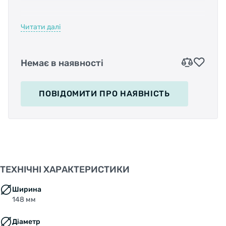
Читати далі
Простота використання завдяки поворотному
важелю (з кроком 30°)
Матеріал : Алюміній 7075
Немає в наявності
Алюмінієвий важіль 6061T6
Вага: 75 г
ПОВІДОМИТИ
ПРО НАЯВНІСТЬ
ТЕХНІЧНІ ХАРАКТЕРИСТИКИ
Ширина
148 мм
Діаметр