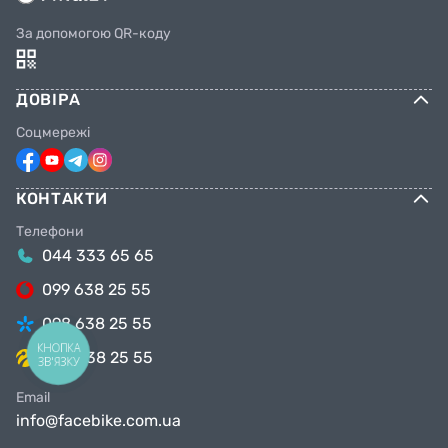
За допомогою QR-коду
ДОВІРА
Соцмережі
КОНТАКТИ
Телефони
044 333 65 65
099 638 25 55
098 638 25 55
КНОПКА
063 638 25 55
ЗВ'ЯЗКУ
Email
info@facebike.com.ua