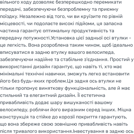
вільного ходу дозволяє безперешкодно перемикати
передачі, забезпечуючи безпроблемну та приємну
поїздку. Незалежно від того, чи ви круїзите по рівній
місцевості, чи подолаєте високі підйоми, ця запасна
частина гарантує оптимальну продуктивність та
передачу потужності.Установка цієї задньої осі втулки -
Welcome!
це легкість. Вона розроблена таким чином, щоб ідеально
Do you want to switch to the Dutch version of the
вписуватися в задню втулку вашого велосипеда,
site or stay on the Ukrainian version?
забезпечуючи надійне та стабільне з'єднання. Простий у
використанні дизайн гарантує, що навіть ті, хто має
SWITCH TO FACEBIKE.NL
мінімальні технічні навички, зможуть легко встановити
його без будь-яких проблем.Ця задня ось втулки не
STAY ON FACEBIKE.UA
тільки пропонує виняткову функціональність, але й має
стильний та елегантний дизайн. Її естетична
привабливість додає шару вишуканості вашому
велосипеду, роблячи його виразним серед інших. Міцна
конструкція та стійке до корозії покриття гарантують,
що вона збереже свою зовнішню привабливість навіть
після тривалого використання.Інвестування в задню ось