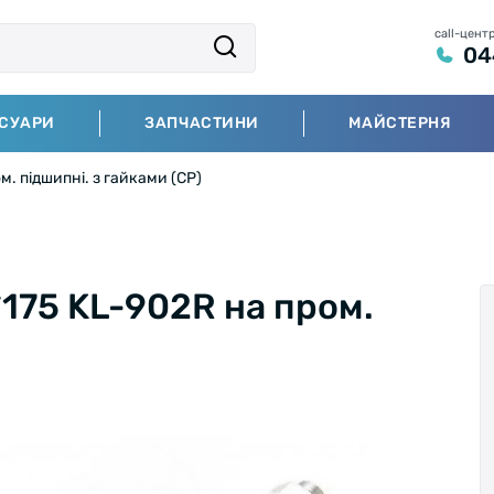
call-цент
04
СУАРИ
ЗАПЧАСТИНИ
МАЙСТЕРНЯ
м. підшипні. з гайками (СР)
*175 KL-902R на пром.