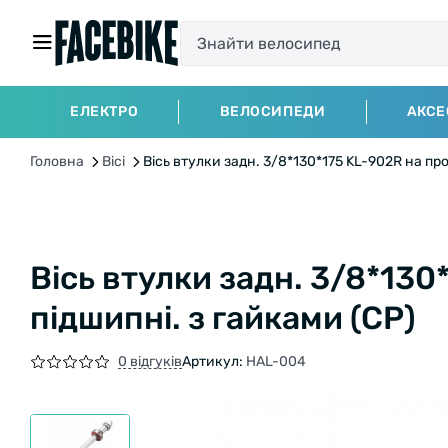
ЕЛЕКТРО
ВЕЛОСИПЕДИ
АКСЕ
Головна
Вісі
Вісь втулки задн. 3/8*130*175 KL-902R на про
Вісь втулки задн. 3/8*130
підшипні. з гайками (СР)
0 відгуків
Артикул:
HAL-004