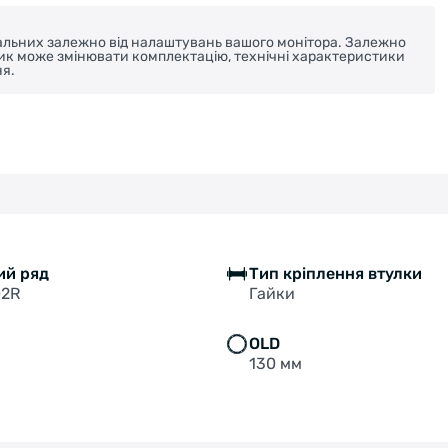
реальних залежно від налаштувань вашого монітора. Залежно
ник може змінювати комплектацію, технічні характеристики
я.
ий ряд
Тип кріплення втулки
02R
Гайки
а
OLD
130 мм