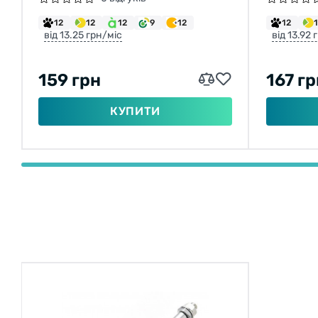
12
12
12
9
12
12
від 13.25 грн/міс
від 13.92 
159 грн
167 гр
КУПИТИ