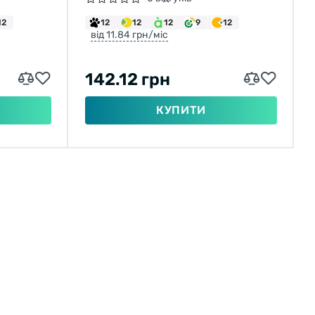
12
12
12
12
9
12
від 11.84 грн/міс
142.12 грн
КУПИТИ