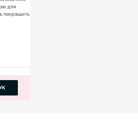
ною для
сь покращить
УК