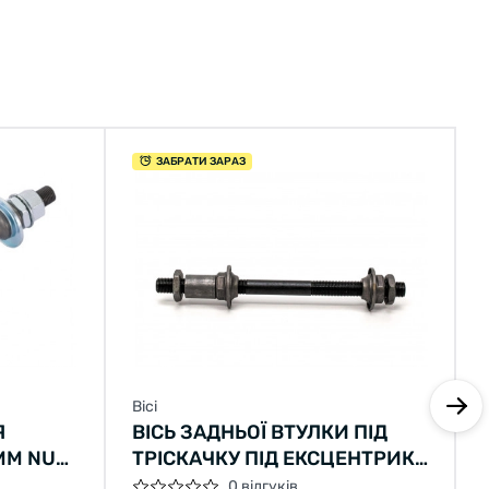
ЗАБРАТИ ЗАРАЗ
Вісі
В
Я
ВІСЬ ЗАДНЬОЇ ВТУЛКИ ПІД
ММ NUT
ТРІСКАЧКУ ПІД ЕКСЦЕНТРИК
ЬНА,
OLD135ММ ДОВЖИНА145ММ
0 відгуків