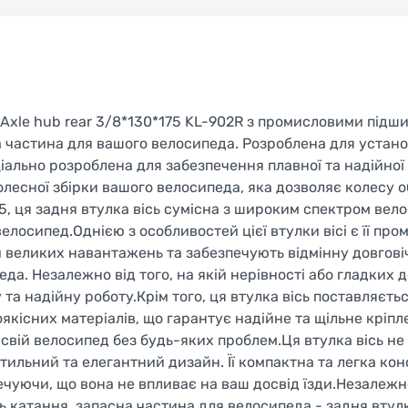
 Axle hub rear 3/8*130*175 KL-902R з промисловими підш
на частина для вашого велосипеда. Розроблена для устан
іально розроблена для забезпечення плавної та надійної
олесної збірки вашого велосипеда, яка дозволяє колесу 
5, ця задня втулка вісь сумісна з широким спектром вело
осипед.Однією з особливостей цієї втулки вісі є її про
 великих навантажень та забезпечують відмінну довговіч
а. Незалежно від того, на якій нерівності або гладких 
 та надійну роботу.Крім того, ця втулка вісь поставляєть
оякісних матеріалів, що гарантує надійне та щільне кріпл
свій велосипед без будь-яких проблем.Ця втулка вісь не 
тильний та елегантний дизайн. Її компактна та легка кон
чуючи, що вона не впливає на ваш досвід їзди.Незалежно
 катання, запасна частина для велосипеда - задня втулк