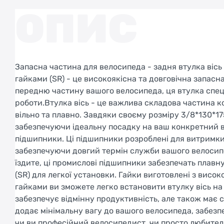
ОПИС
Запасна частина для велосипеда - задня втулка вісь
гайками (SR) - це високоякісна та довговічна запас
передню частину вашого велосипеда, ця втулка спец
роботи.Втулка вісь - це важлива складова частина к
вільно та плавно. Завдяки своєму розміру 3/8*130*17
забезпечуючи ідеальну посадку на ваш конкретний вел
підшипники. Ці підшипники розроблені для витримки
забезпечуючи довгий термін служби вашого велосипед
їздите, ці промислові підшипники забезпечать плавну
(SR) для легкої установки. Гайки виготовлені з висок
гайками ви зможете легко встановити втулку вісь на 
забезпечує відмінну продуктивність, але також має с
додає мінімальну вагу до вашого велосипеда, забезпе
чи ви професійний велосипедист, чи просто любитель