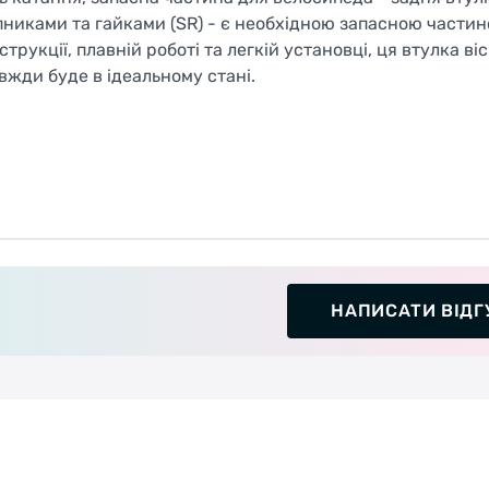
пниками та гайками (SR) - є необхідною запасною части
рукції, плавній роботі та легкій установці, ця втулка ві
вжди буде в ідеальному стані.
НАПИСАТИ ВІДГ