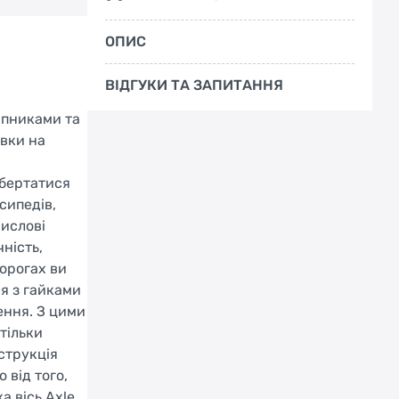
ОПИС
ВІДГУКИ ТА ЗАПИТАННЯ
ипниками та
овки на
обертатися
сипедів,
мислові
ність,
дорогах ви
ся з гайками
ення. З цими
тільки
струкція
 від того,
а вісь Axle