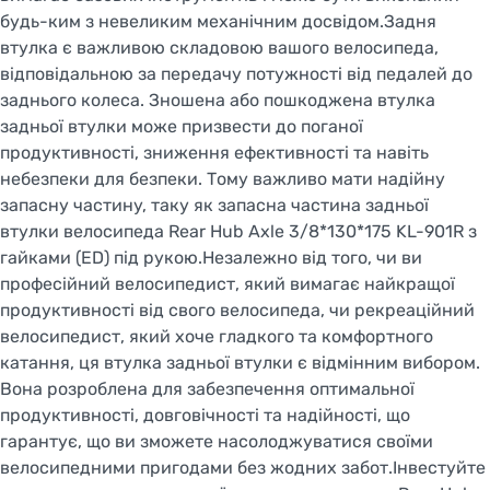
будь-ким з невеликим механічним досвідом.Задня
втулка є важливою складовою вашого велосипеда,
відповідальною за передачу потужності від педалей до
заднього колеса. Зношена або пошкоджена втулка
задньої втулки може призвести до поганої
продуктивності, зниження ефективності та навіть
небезпеки для безпеки. Тому важливо мати надійну
запасну частину, таку як запасна частина задньої
втулки велосипеда Rear Hub Axle 3/8*130*175 KL-901R з
гайками (ED) під рукою.Незалежно від того, чи ви
професійний велосипедист, який вимагає найкращої
продуктивності від свого велосипеда, чи рекреаційний
велосипедист, який хоче гладкого та комфортного
катання, ця втулка задньої втулки є відмінним вибором.
Вона розроблена для забезпечення оптимальної
продуктивності, довговічності та надійності, що
гарантує, що ви зможете насолоджуватися своїми
велосипедними пригодами без жодних забот.Інвестуйте