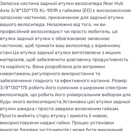
Запасна частина задньої втулки велосипеда Rear Hub
Axle 3/8*130*175 KL-901R з гайками (ED) є високоякісною
запасною частиною, призначеною для задньої втулки
вашого велосипеда. Незалежно від того, чи ви
професійний велосипедист чи просто любитель, ця
втулка задньої втулки є обов'язковою запасною
частиною, щоб тримати ваш велосипед у відмінному
стані.Ця втулка задньої втулки виготовлена з міцних
матеріалів, щоб забезпечити довговічну продуктивність
та надійність. Вона розроблена для витримки
навантажень регулярного використання та
забезпечення гладкого та ефективного катання. Розмір
3/8*130*175 робить його сумісним з широким спектром
велосипедів, що робить його універсальним вибором для
будь-якого велосипедиста.Установка цієї втулки задньої
втулки швидка і проста завдяки включеним гайкам.
Просто вийміть стару втулку і замініть її новою,
використовуючи надані гайки. Процес установки
вимагає базових інструментів і може бути виконаний