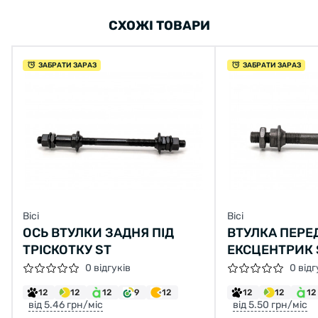
СХОЖІ ТОВАРИ
ЗАБРАТИ ЗАРАЗ
ЗАБРАТИ ЗАРАЗ
Вісі
Вісі
ОСЬ ВТУЛКИ ЗАДНЯ ПІД
ВТУЛКА ПЕРЕ
ТРІСКОТКУ ST
ЕКСЦЕНТРИК 
0 відгуків
0 відг
12
12
12
9
12
12
12
12
від 5.46 грн/міс
від 5.50 грн/міс