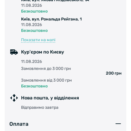
ЛІНЗИ
11.08.2026
- суцільна лінза забезпечує широке поле зору
Безкоштовно
та захист;
Київ, вул. Рональда Рейгана, 1
- поляризована на 80% лінза забезпечує
11.08.2026
оптимальний баланс між видимістю
Безкоштовно
дорожного покриття та екрана
Показати на мапі
велокомп'ъютера;
- міцна, жорстка та легка полікарбонатна
Кур'єром по Києву
лінза;
11.08.2026
- повний ультрафіолетовий захист UV 400;
Замовлення до 3 000 грн
- супергідрофобне покриття підвищує
200 грн
водовідштовхувальні властивості та зберігає
Замовлення від 3 000 грн
лінзу чистою;
Безкоштовно
- захисне покриття проти подряпин в 3 рази
Нова пошта, у відділення
надійніше за звичайні покриття;
- взаємозамінні лінзи.
Відправимо завтра
УПАКОВКА
- в комплекті міцний дорожній футляр;
Оплата
- захисний мішечок для окулярів, підходить