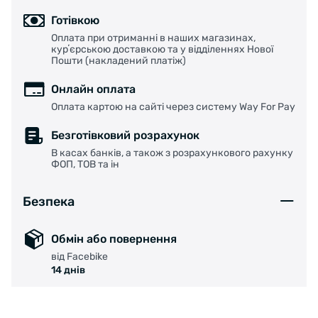
також для протирання лінз;
Готівкою
- в комплекті додатковий носовий упор
Оплата при отриманні в наших магазинах,
більшого розміру.
курʼєрською доставкою та у відділеннях Нової
Пошти (накладений платіж)
Онлайн оплата
Оплата картою на сайті через систему Way For Pay
Безготівковий розрахунок
В касах банків, а також з розрахункового рахунку
ФОП, ТОВ та ін
Безпека
Обмін або повернення
від Facebike
14 днів