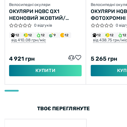
Велосипедні окуляри
Велосипедні окул
ОКУЛЯРИ HQBC QX1
ОКУЛЯРИ HQB
НЕОНОВИЙ ЖОВТИЙ/
ФОТОХРОМНІ 
ЧОРНИЙ
ДІОПТРИЧНА 
0 відгуків
0 відг
CLIP-ON, НЕ
12
12
12
9
12
12
12
12
ЖОВТИЙ/ЧО
від 410.08 грн/міс
від 438.75 грн/мі
4 921 грн
5 265 грн
КУПИТИ
КУП
ТВОЄ ПЕРЕГЛЯНУТЕ