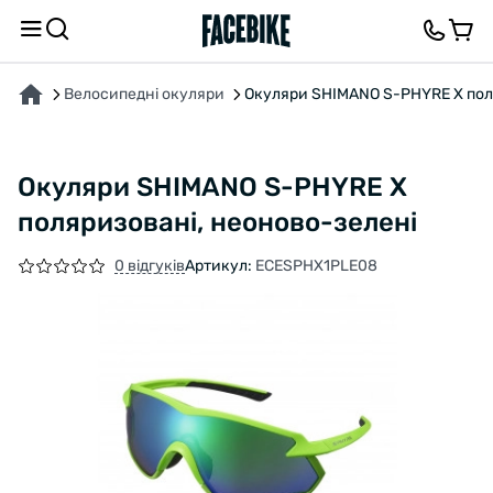
ПРО ТОВАР
ХАРАКТЕРИСТИКИ
ОПИС
ВІДГУКИ ТА ЗАПИТАННЯ
Велосипедні окуляри
Окуляри SHIMANO S-PHYRE X пол
Окуляри SHIMANO S-PHYRE X
поляризовані, неоново-зелені
0 відгуків
Артикул:
ECESPHX1PLE08