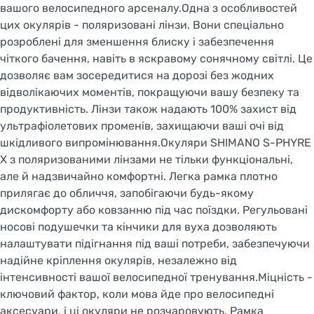
вашого велосипедного арсеналу.Одна з особливостей
цих окулярів - поляризовані лінзи. Вони спеціально
розроблені для зменшення блиску і забезпечення
чіткого бачення, навіть в яскравому сонячному світлі. Це
дозволяє вам зосередитися на дорозі без жодних
відволікаючих моментів, покращуючи вашу безпеку та
продуктивність. Лінзи також надають 100% захист від
ультрафіолетових променів, захищаючи ваші очі від
шкідливого випромінювання.Окуляри SHIMANO S-PHYRE
X з поляризованими лінзами не тільки функціональні,
але й надзвичайно комфортні. Легка рамка плотно
прилягає до обличчя, запобігаючи будь-якому
дискомфорту або ковзанню під час поїздки. Регульовані
носові подушечки та кінчики для вуха дозволяють
налаштувати підігнання під ваші потреби, забезпечуючи
надійне кріплення окулярів, незалежно від
інтенсивності вашої велосипедної тренування.Міцність -
ключовий фактор, коли мова йде про велосипедні
аксесуари, і ці окуляри не розчаровують. Рамка