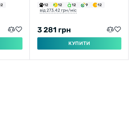
12
12
12
12
9
12
від 273.42 грн/міс
3 281 грн
КУПИТИ