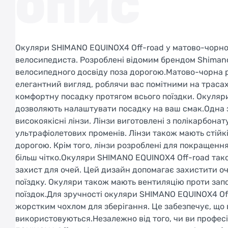
ОПИС
Окуляри SHIMANO EQUINOX4 Off-road у матово-чорно
велосипедиста. Розроблені відомим брендом Shimano
велосипедного досвіду поза дорогою.Матово-чорна 
елегантний вигляд, роблячи вас помітними на трасах.
комфортну посадку протягом всього поїздки. Окуля
дозволяють налаштувати посадку на ваш смак.Одна з
високоякісні лінзи. Лінзи виготовлені з полікарбонат
ультрафіолетових променів. Лінзи також мають стійк
дорогою. Крім того, лінзи розроблені для покращенн
більш чітко.Окуляри SHIMANO EQUINOX4 Off-road так
захист для очей. Цей дизайн допомагає захистити очі
поїздку. Окуляри також мають вентиляцію проти запот
поїздок.Для зручності окуляри SHIMANO EQUINOX4 Of
жорстким чохлом для зберігання. Це забезпечує, що
використовуються.Незалежно від того, чи ви профес