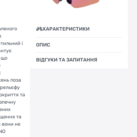
аленого
ХАРАКТЕРИСТИКИ
о
тильний і
ОПИС
антує
 що
ВІДГУКИ ТА ЗАПИТАННЯ
е
х
жень поза
 рельєфу
окриття та
езпечну
ивних
ищення та
 вони не
ANO