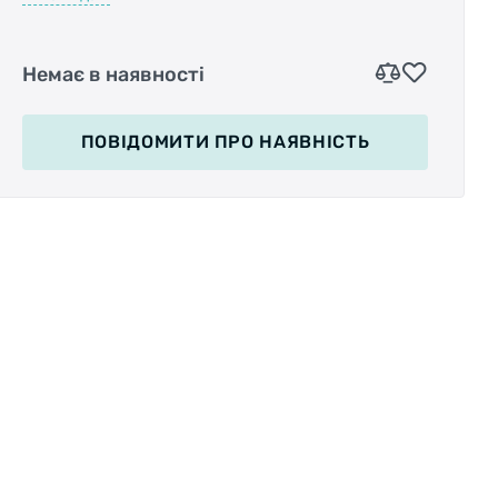
Жорстка напівкаркасна рамка надійно
тримає лінзу та утримує форму окулярів.
Заокруглена рамка на скронях з нековзним
Немає в наявності
покриттям для надійного прилягання та
комфорту.
Реверсивна накладка для носа має різну
ПОВІДОМИТИ
ПРО НАЯВНІСТЬ
товщину спереду та ззаду для регулювання
посадки.
Міцний, довговічний і легкий каркас Grilamid
TR90.
Нетоксичні наконечники з TPE, виготовлені в
процесі подвійного лиття під тиском.
Лінзи:
Велика монолінза для широкого кута зору та
захисту всієї області очей.
Спеціальне велосипедне скло RIDESCAPE,
оптимально налаштоване для більшої
контрастності та чіткості у за будь яких
дорожніх умов.