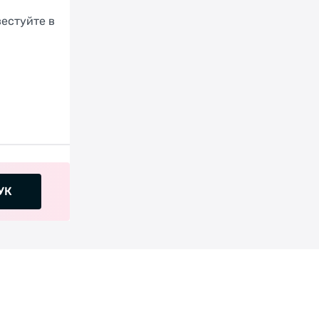
вестуйте в
УК