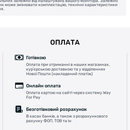
реальних залежно від налаштувань вашого монітора. Залежно
ник може змінювати комплектацію, технічні характеристики
я.
ОПЛАТА
Готівкою
Оплата при отриманні в наших магазинах,
курʼєрською доставкою та у відділеннях
Нової Пошти (накладений платіж)
Онлайн оплата
Оплата картою на сайті через систему Way
For Pay
Безготівковий розрахунок
В касах банків, а також з розрахункового
рахунку ФОП, ТОВ та ін