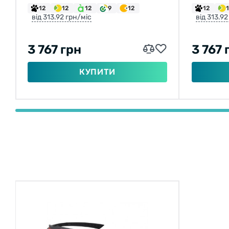
12
12
12
9
12
12
від 313.92 грн/міс
від 313.92
3 767 грн
3 767 
КУПИТИ