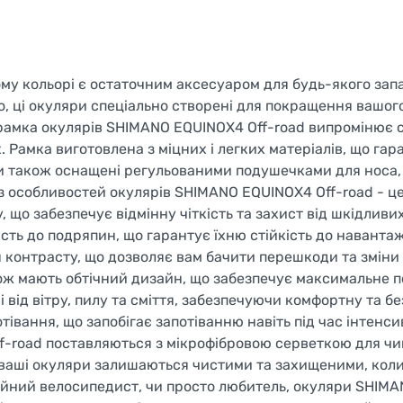
му кольорі є остаточним аксесуаром для будь-якого зап
, ці окуляри спеціально створені для покращення вашог
рамка окулярів SHIMANO EQUINOX4 Off-road випромінює с
 Рамка виготовлена з міцних і легких матеріалів, що гар
ри також оснащені регульованими подушечками для носа,
 особливостей окулярів SHIMANO EQUINOX4 Off-road - ц
у, що забезпечує відмінну чіткість та захист від шкідливи
ість до подряпин, що гарантує їхню стійкість до наванта
я контрасту, що дозволяє вам бачити перешкоди та зміни
ож мають обтічний дизайн, що забезпечує максимальне п
 від вітру, пилу та сміття, забезпечуючи комфортну та б
івання, що запобігає запотіванню навіть під час інтенс
f-road поставляються з мікрофібровою серветкою для ч
 ваші окуляри залишаються чистими та захищеними, коли
ійний велосипедист, чи просто любитель, окуляри SHIM