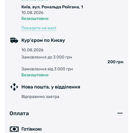
швидкостях.
Київ, вул. Рональда Рейгана, 1
Ультразвукове приклеювання лінзи до решти
10.08.2026
окулярів зменшує спотворення зору.
Безкоштовно
Надзвичайно легкі та міцні поліамідні окуляри
Показати на мапі
для чіткішого зору.
Лінзи Ridescape забезпечують більший
Кур'єром по Києву
контраст і кращу видимість.
10.08.2026
Повний захист від UV 400.
Замовлення до 3 000 грн
Кольоровий край лінзи.
200 грн
Гідрофобна обробка поверхні підвищує
Замовлення від 3 000 грн
водовідштовхувальну здатність і забезпечує
Безкоштовно
високу чистоту скла.
Нова пошта, у відділення
Спеціальна обробка проти подряпин.
Об'єктив: Ridescape ES (N3) - підходить для
Відправимо завтра
їзди по дорозі в екстремально сонячних
умовах.
Оплата
УПАКОВКА
Готівкою
Містить міцний чохол для подорожей.