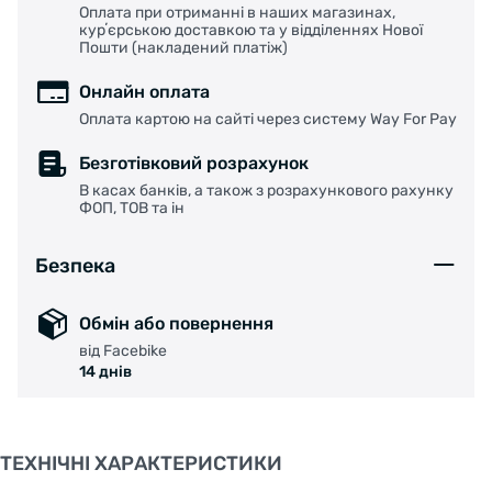
Оплата при отриманні в наших магазинах,
Мішечок для окулярів також можна
курʼєрською доставкою та у відділеннях Нової
використовувати для їх чищення.
Пошти (накладений платіж)
Також додається запасний носовий упор
Онлайн оплата
розміру XL.
Оплата картою на сайті через систему Way For Pay
Вага: 23,4 г.
Безготівковий розрахунок
В касах банків, а також з розрахункового рахунку
ФОП, ТОВ та ін
Безпека
Обмін або повернення
від Facebike
14 днів
ТЕХНІЧНІ ХАРАКТЕРИСТИКИ