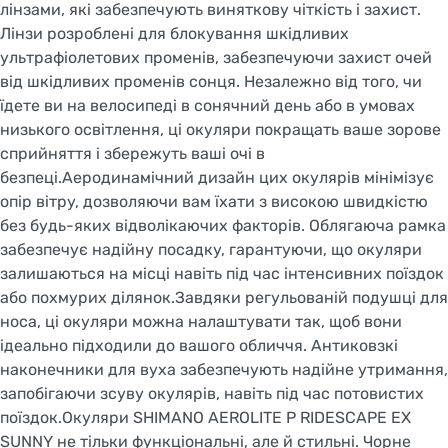
лінзами, які забезпечують виняткову чіткість і захист.
Лінзи розроблені для блокування шкідливих
ультрафіолетових променів, забезпечуючи захист очей
від шкідливих променів сонця. Незалежно від того, чи
їдете ви на велосипеді в сонячний день або в умовах
низького освітлення, ці окуляри покращать ваше зорове
сприйняття і збережуть ваші очі в
безпеці.Аеродинамічний дизайн цих окулярів мінімізує
опір вітру, дозволяючи вам їхати з високою швидкістю
без будь-яких відволікаючих факторів. Облягаюча рамка
забезпечує надійну посадку, гарантуючи, що окуляри
залишаються на місці навіть під час інтенсивних поїздок
або похмурих ділянок.Завдяки регульованій подушці для
носа, ці окуляри можна налаштувати так, щоб вони
ідеально підходили до вашого обличчя. Антиковзкі
наконечники для вуха забезпечують надійне утримання,
запобігаючи зсуву окулярів, навіть під час потовистих
поїздок.Окуляри SHIMANO AEROLITE P RIDESCAPE EX
SUNNY не тільки функціональні, але й стильні. Чорне