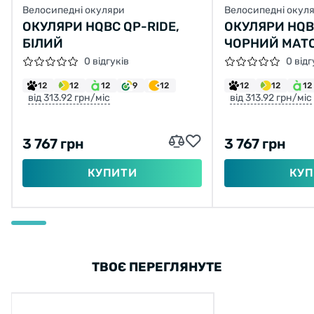
Велосипедні окуляри
Велосипедні окул
ОКУЛЯРИ HQBC QP-RIDE,
ОКУЛЯРИ HQBC
БІЛИЙ
ЧОРНИЙ МАТ
0 відгуків
0 відг
12
12
12
9
12
12
12
12
від 313.92 грн/міс
від 313.92 грн/міс
3 767 грн
3 767 грн
КУПИТИ
КУП
ТВОЄ ПЕРЕГЛЯНУТЕ