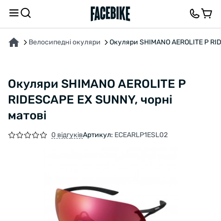
ПРО ТОВАР
ХАРАКТЕРИСТИКИ
ОПИС
ВІДГУКИ ТА ЗАПИТАННЯ
Велосипедні окуляри
Окуляри SHIMANO AEROLITE P RID
Окуляри SHIMANO AEROLITE P
RIDESCAPE EX SUNNY, чорні
матові
0 відгуків
Артикул:
ECEARLP1ESL02