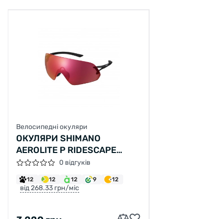
Велосипедні окуляри
ОКУЛЯРИ SHIMANO
AEROLITE P RIDESCAPE
ROAD, ЧОРНІ МАТОВІ
0 відгуків
12
12
12
9
12
від 268.33 грн/міс