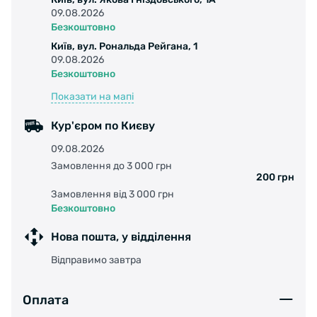
максимально захистити очі на високих
09.08.2026
швидкостях.
Безкоштовно
Ультразвукове зварювання між рамою та
Київ, вул. Рональда Рейгана, 1
лінзою зменшує спотворення картинки.
09.08.2026
Спеціальне велосипедне скло RIDESCAPE,
Безкоштовно
оптимально налаштоване для більшої
Показати на мапі
контрастності та чіткості у за будь яких
дорожніх умов.
Кур'єром по Києву
Кольоровий край лінзи
09.08.2026
Повний захист від ультрафіолету (UV 400).
Замовлення до 3 000 грн
Гідрофобне покриття збільшує
200 грн
водовідштовхувальну здатність, підтримує
Замовлення від 3 000 грн
лінзи чистішими.
Безкоштовно
Спеціальна обробка проти подряпин.
Нова пошта, у відділення
Надзвичайно легка та ударостійка поліамідна
лінза підвищує чіткість.
Відправимо завтра
Комплектація:
Футляр для подорожей.
Оплата
Чохол для окулярів з мікрофібри, який можна