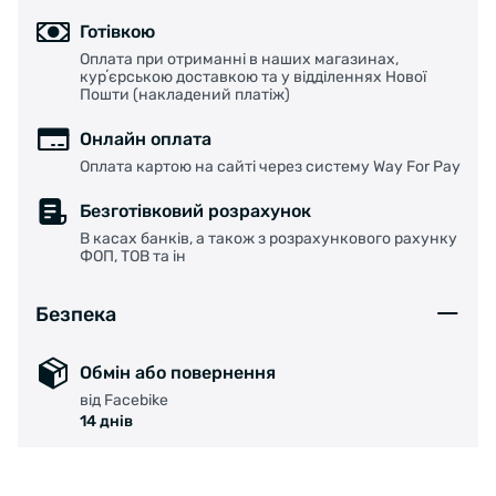
використовувати для протирання лінз.
Готівкою
XL накладка для носа в комплекті.
Оплата при отриманні в наших магазинах,
курʼєрською доставкою та у відділеннях Нової
Пошти (накладений платіж)
Онлайн оплата
Оплата картою на сайті через систему Way For Pay
Безготівковий розрахунок
В касах банків, а також з розрахункового рахунку
ФОП, ТОВ та ін
Безпека
Обмін або повернення
від Facebike
14 днів