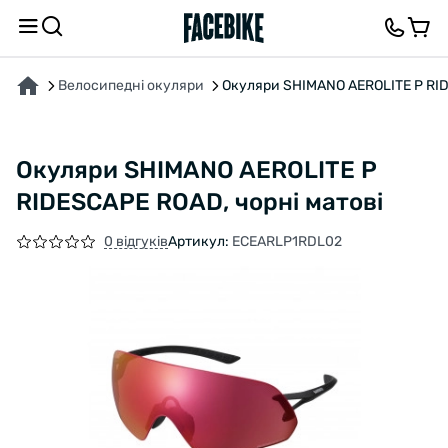
ПРО ТОВАР
ХАРАКТЕРИСТИКИ
ОПИС
ВІДГУКИ ТА ЗАПИТАННЯ
Велосипедні окуляри
Окуляри SHIMANO AEROLITE P RID
Окуляри SHIMANO AEROLITE P
RIDESCAPE ROAD, чорні матові
0 відгуків
Артикул:
ECEARLP1RDL02