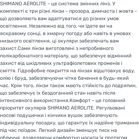
SHIMANO AEROLITE - це система змінних лінз. У
комплекті є три різні лінзи - прозора, димчаста і жовта -
що дозволяють вам адаптуватися до різних умов
освітлення. Незалежно від того, чи їдете ви на
яскравому сонці, в хмарну погоду або навіть в умовах
низького освітлення, ці окуляри забезпечать вам
захист.Сами лінзи виготовлені з непробивного
полікарбонатного матеріалу, що забезпечує відмінний
захист від шкідливих ультрафіолетових променів і
сміття. Гідрофобне покриття на лінзах відштовхує воду,
олію і бруд, забезпечуючи чітке бачення в будь-який
час. Крім того, лінзи також мають стійкість до подряпин,
що забезпечує їх бездоганний стан навіть після
інтенсивного використання.Комфорт - це головний
пріоритет окулярів SHIMANO AEROLITE. Регульовані
носові подушечки і кінчики вушок забезпечують
індивідуальну посадку, що гарантує їх надійне тримання
під час поїздок. Легкий дизайн зменшує тиск на
обличчя, дозволяючи комфортно носити їх протягом