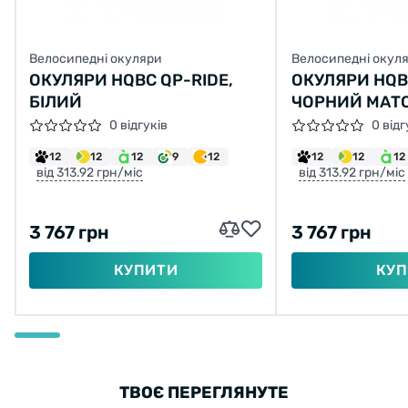
Велосипедні окуляри
Велосипедні окул
ОКУЛЯРИ HQBC QP-RIDE,
ОКУЛЯРИ HQBC
БІЛИЙ
ЧОРНИЙ МАТ
0 відгуків
0 відг
12
12
12
9
12
12
12
12
від 313.92 грн/міс
від 313.92 грн/міс
3 767 грн
3 767 грн
КУПИТИ
КУП
ТВОЄ ПЕРЕГЛЯНУТЕ