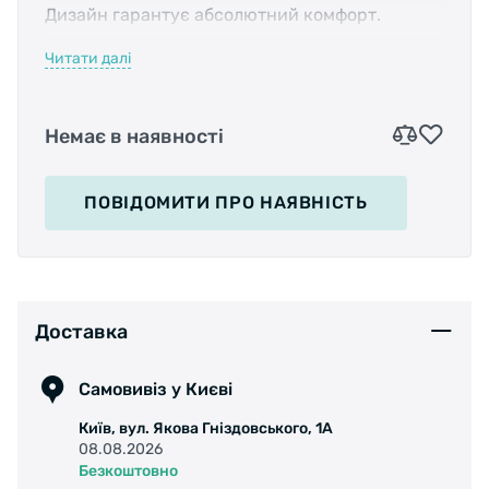
Дизайн гарантує абсолютний комфорт.
Читати далі
• оправа з гнучкого і міцного матеріалу ТРЕ, не
ламається.
• зручна форма
Немає в наявності
• UV 400 - 100% захист від ультрафіолету
• дзеркальні лінзи виготовлені з матеріалу
ТАС і мають поляризацію (кат.2)
ПОВІДОМИТИ
ПРО НАЯВНІСТЬ
• жорсткий дорожній футляр
• мішечок для окулярів, застосовується також
для протирання лінз.
Вага 26 гр.
Доставка
Самовивіз у Києві
Київ, вул. Якова Гніздовського, 1А
08.08.2026
Безкоштовно