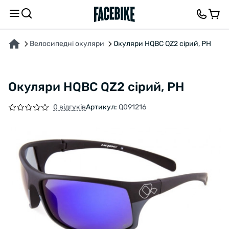
ПРО ТОВАР
ХАРАКТЕРИСТИКИ
ОПИС
ВІДГУКИ ТА ЗАПИТАННЯ
Велосипедні окуляри
Окуляри HQBC QZ2 сірий, PH
Окуляри HQBC QZ2 сірий, PH
0 відгуків
Артикул:
Q091216